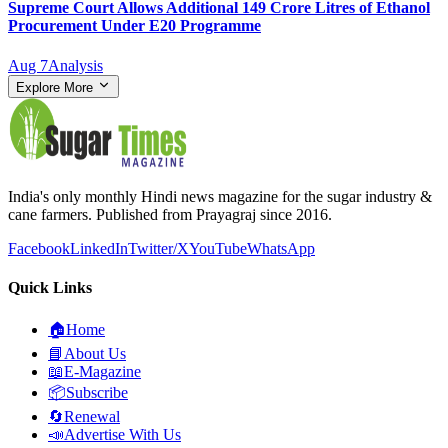
Supreme Court Allows Additional 149 Crore Litres of Ethanol
Procurement Under E20 Programme
Aug 7
Analysis
Explore More
India's only monthly Hindi news magazine for the sugar industry &
cane farmers. Published from Prayagraj since 2016.
Facebook
LinkedIn
Twitter/X
YouTube
WhatsApp
Quick Links
🏠
Home
📘
About Us
📖
E-Magazine
📦
Subscribe
🔄
Renewal
📣
Advertise With Us