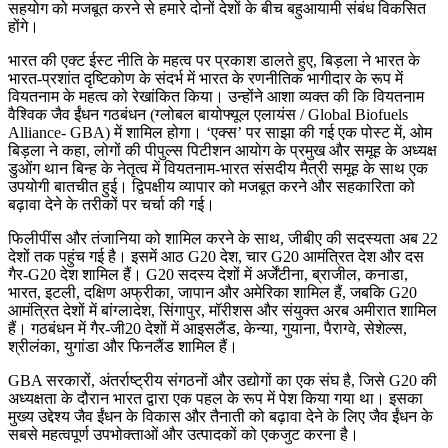
सहयोग को मजबूत करने से हमारे दोनों देशों के बीच बहुआयामी संबंध विकसित
होंगे।
भारत की एक्ट ईस्ट नीति के महत्व पर प्रकाश डालते हुए, बिड़ला ने भारत के
भारत-प्रशांत दृष्टिकोण के संदर्भ में भारत के रणनीतिक भागीदार के रूप में
वियतनाम के महत्व को रेखांकित किया। उन्होंने आशा व्यक्त की कि वियतनाम
वैश्विक जैव ईंधन गठबंधन (ग्लोबल बायोफ्यूल एलायंस / Global Biofuels
Alliance- GBA) में शामिल होगा। ‘एक्स’ पर साझा की गई एक पोस्ट में, ओम
बिड़ला ने कहा, लोगों की पीपुल्स पिटीशन आयोग के प्रमुख और समूह के अध्यक्ष
डुओंग थान बिन्ह के नेतृत्व में वियतनाम-भारत संसदीय मैत्री समूह के साथ एक
उपयोगी बातचीत हुई। द्विपक्षीय व्यापार को मजबूत करने और सहकारिता को
बढ़ावा देने के तरीकों पर चर्चा की गई।
फिलीपींस और तंजानिया को शामिल करने के साथ, जीबीए की सदस्यता अब 22
देशों तक पहुंच गई है। इसमें आठ G20 देश, चार G20 आमंत्रित देश और दस
गैर-G20 देश शामिल हैं। G20 सदस्य देशों में अर्जेंटीना, ब्राजील, कनाडा,
भारत, इटली, दक्षिण अफ्रीका, जापान और अमेरिका शामिल हैं, जबकि G20
आमंत्रित देशों में बांग्लादेश, सिंगापुर, मॉरीशस और संयुक्त अरब अमीरात शामिल
हैं। गठबंधन में गैर-जी20 देशों में आइसलैंड, केन्या, गुयाना, पैराग्वे, सेशेल्स,
श्रीलंका, युगांडा और फिनलैंड शामिल हैं।
GBA सरकारों, अंतर्राष्ट्रीय संगठनों और उद्योगों का एक संघ है, जिसे G20 की
अध्यक्षता के दौरान भारत द्वारा एक पहल के रूप में पेश किया गया था। इसका
मुख्य उद्देश्य जैव ईंधन के विकास और तैनाती को बढ़ावा देने के लिए जैव ईंधन के
सबसे महत्वपूर्ण उपभोक्ताओं और उत्पादकों को एकजुट करना है।