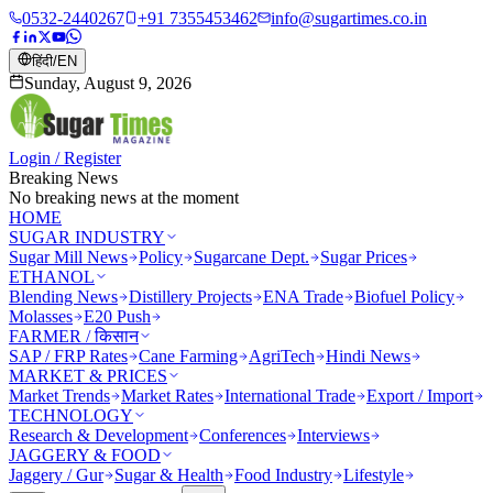
0532-2440267
+91 7355453462
info@sugartimes.co.in
हिंदी
/
EN
Sunday, August 9, 2026
Login / Register
Breaking News
No breaking news at the moment
HOME
SUGAR INDUSTRY
Sugar Mill News
Policy
Sugarcane Dept.
Sugar Prices
ETHANOL
Blending News
Distillery Projects
ENA Trade
Biofuel Policy
Molasses
E20 Push
FARMER / किसान
SAP / FRP Rates
Cane Farming
AgriTech
Hindi News
MARKET & PRICES
Market Trends
Market Rates
International Trade
Export / Import
TECHNOLOGY
Research & Development
Conferences
Interviews
JAGGERY & FOOD
Jaggery / Gur
Sugar & Health
Food Industry
Lifestyle