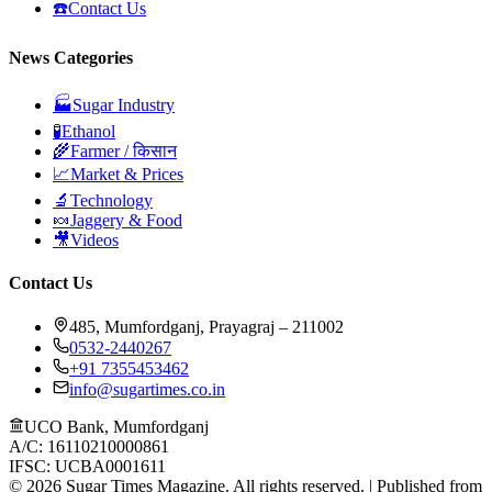
☎️
Contact Us
News Categories
🏭
Sugar Industry
🧪
Ethanol
🌾
Farmer / किसान
📈
Market & Prices
🔬
Technology
🍬
Jaggery & Food
🎥
Videos
Contact Us
485, Mumfordganj, Prayagraj – 211002
0532-2440267
+91 7355453462
info@sugartimes.co.in
UCO Bank, Mumfordganj
A/C: 16110210000861
IFSC: UCBA0001611
©
2026
Sugar Times Magazine. All rights reserved. | Published from