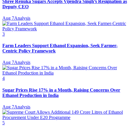
Shree Renuka Sugars Accepts Vijendra Singh’s Resignation as
Deputy CEO
Aug 7
Analysis
3
Farm Leaders Support Ethanol Expansion, Seek Farmer-
Centric Policy Framework
Aug 7
Analysis
4
Sugar Prices Rise 17% in a Month, Raising Concerns Over
Ethanol Production in India
Aug 7
Analysis
5