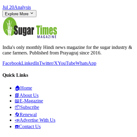
Jul 20
Analysis
Explore More
India's only monthly Hindi news magazine for the sugar industry &
cane farmers. Published from Prayagraj since 2016.
Facebook
LinkedIn
Twitter/X
YouTube
WhatsApp
Quick Links
🏠
Home
📘
About Us
📖
E-Magazine
📦
Subscribe
🔄
Renewal
📣
Advertise With Us
☎️
Contact Us