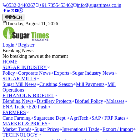
0532-2440267
+91 7355453462
info@sugartimes.co.in
हिंदी
/
EN
Tuesday, August 11, 2026
Login / Register
Breaking News
No breaking news at the moment
HOME
SUGAR INDUSTRY
Policy
Corporate News
Exports
Sugar Industry News
SUGAR MILLS
Sugar Mill News
Crushing Season
Mill Payments
Mill
Operations
ETHANOL & BIOFUEL
Blending News
Distillery Projects
Biofuel Policy
Molasses
ENA Trade
E20 Push
FARMERS
Cane Farming
Sugarcane Dept.
AgriTech
SAP / FRP Rates
MARKET & PRICES
Market Trends
Sugar Prices
International Trade
Export / Import
TECHNOLOGY