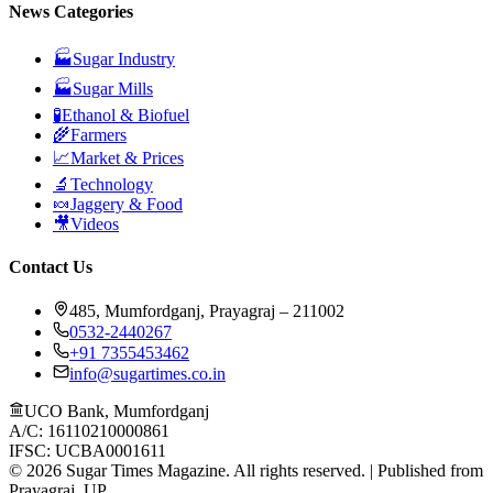
News Categories
🏭
Sugar Industry
🏭
Sugar Mills
🧪
Ethanol & Biofuel
🌾
Farmers
📈
Market & Prices
🔬
Technology
🍬
Jaggery & Food
🎥
Videos
Contact Us
485, Mumfordganj, Prayagraj – 211002
0532-2440267
+91 7355453462
info@sugartimes.co.in
UCO Bank, Mumfordganj
A/C: 16110210000861
IFSC: UCBA0001611
©
2026
Sugar Times Magazine. All rights reserved. | Published from
Prayagraj, UP