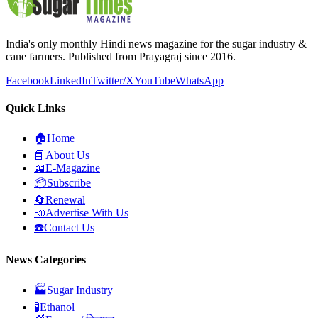
India's only monthly Hindi news magazine for the sugar industry &
cane farmers. Published from Prayagraj since 2016.
Facebook
LinkedIn
Twitter/X
YouTube
WhatsApp
Quick Links
🏠
Home
📘
About Us
📖
E-Magazine
📦
Subscribe
🔄
Renewal
📣
Advertise With Us
☎️
Contact Us
News Categories
🏭
Sugar Industry
🧪
Ethanol