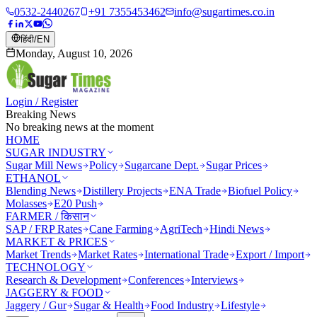
0532-2440267
+91 7355453462
info@sugartimes.co.in
हिंदी
/
EN
Monday, August 10, 2026
Login / Register
Breaking News
No breaking news at the moment
HOME
SUGAR INDUSTRY
Sugar Mill News
Policy
Sugarcane Dept.
Sugar Prices
ETHANOL
Blending News
Distillery Projects
ENA Trade
Biofuel Policy
Molasses
E20 Push
FARMER / किसान
SAP / FRP Rates
Cane Farming
AgriTech
Hindi News
MARKET & PRICES
Market Trends
Market Rates
International Trade
Export / Import
TECHNOLOGY
Research & Development
Conferences
Interviews
JAGGERY & FOOD
Jaggery / Gur
Sugar & Health
Food Industry
Lifestyle