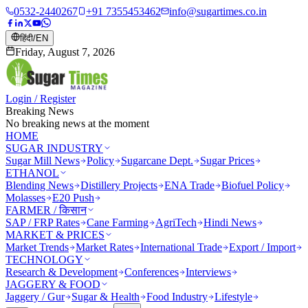
0532-2440267
+91 7355453462
info@sugartimes.co.in
हिंदी
/
EN
Friday, August 7, 2026
Login / Register
Breaking News
No breaking news at the moment
HOME
SUGAR INDUSTRY
Sugar Mill News
Policy
Sugarcane Dept.
Sugar Prices
ETHANOL
Blending News
Distillery Projects
ENA Trade
Biofuel Policy
Molasses
E20 Push
FARMER / किसान
SAP / FRP Rates
Cane Farming
AgriTech
Hindi News
MARKET & PRICES
Market Trends
Market Rates
International Trade
Export / Import
TECHNOLOGY
Research & Development
Conferences
Interviews
JAGGERY & FOOD
Jaggery / Gur
Sugar & Health
Food Industry
Lifestyle