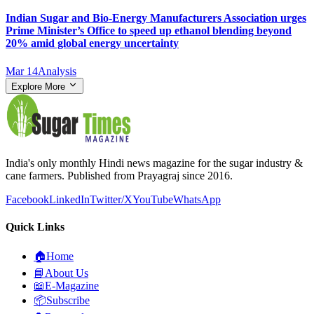
Indian Sugar and Bio‑Energy Manufacturers Association urges
Prime Minister’s Office to speed up ethanol blending beyond
20% amid global energy uncertainty
Mar 14
Analysis
Explore More
India's only monthly Hindi news magazine for the sugar industry &
cane farmers. Published from Prayagraj since 2016.
Facebook
LinkedIn
Twitter/X
YouTube
WhatsApp
Quick Links
🏠
Home
📘
About Us
📖
E-Magazine
📦
Subscribe