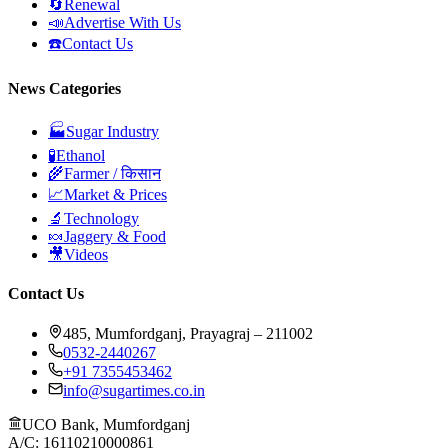
🔄
Renewal
📣
Advertise With Us
☎️
Contact Us
News Categories
🏭
Sugar Industry
🧪
Ethanol
🌾
Farmer / किसान
📈
Market & Prices
🔬
Technology
🍬
Jaggery & Food
🎥
Videos
Contact Us
485, Mumfordganj, Prayagraj – 211002
0532-2440267
+91 7355453462
info@sugartimes.co.in
UCO Bank, Mumfordganj
A/C: 16110210000861