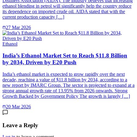
Distillers Association (AIDA). The industry believes that increasing
ethanol blending in petrol will significantly help the country reduce
its dependence on imported crude oil. AIDA stated that with the
current production capacity […]
27 Mar 2026
Ethanol
India’s Ethanol Market Set to Reach $11.8 Billion
by 2034, Driven by E20 Push
India’s ethanol market is expected to grow rapidly over the next
decade, reaching a value of $11.8 billion by 2034, according to a
new report by IMARC Group. The sector is projected to expand at a
strong annual growth rate of 13.95% from 2026 onwards. Strong
Growth Backed by Government Policy The growth is largely […]
20 Mar 2026
Leave a Reply
Log in
to leave a comment.