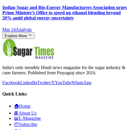
Indian Sugar and Bio‑Energy Manufacturers Association urges
Prime Minister’s Office to speed up ethanol blending beyond
20% amid global energy uncertainty
Mar 14
Analysis
Explore More
India's only monthly Hindi news magazine for the sugar industry &
cane farmers. Published from Prayagraj since 2016.
Facebook
LinkedIn
Twitter/X
YouTube
WhatsApp
Quick Links
🏠
Home
📘
About Us
📖
E-Magazine
📦
Subscribe