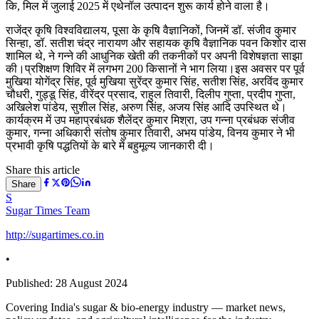
कि, मिल में जुलाई 2025 में एथेनॉल उत्पादन शुरू कार्य होने वाला है।
राजेंद्र कृषि विश्वविद्यालय, पूसा के कृषि वैज्ञानिकों, जिनमें डॉ. संजीव कुमार
सिन्हा, डॉ. सतीश चंद्र नारायण और सहायक कृषि वैज्ञानिक पवन किशोर दास
शामिल थे, ने गन्ने की आधुनिक खेती की तकनीकों पर अपनी विशेषज्ञता साझा
की।प्रशिक्षण शिविर में लगभग 200 किसानों ने भाग लिया।इस अवसर पर पूर्व
मुखिया योगेंद्र सिंह, पूर्व मुखिया सुरेंद्र कुमार सिंह, सतीश सिंह, अरविंद कुमार
चौधरी, गुड्डू सिंह, वीरेंद्र प्रसाद, राहुल तिवारी, दिलीप गुप्ता, प्रदीप गुप्ता,
अखिलेश पांडेय, सुशील सिंह, अरुण सिंह, अजय सिंह आदि उपस्थित थे।
कार्यक्रम में उप महाप्रबंधक शैलेंद्र कुमार मिश्रा, उप गन्ना प्रबंधक संजीव
कुमार, गन्ना अधिकारी संतोष कुमार तिवारी, अभय पांडेय, विनय कुमार ने भी
प्रभावी कृषि पद्धतियों के बारे में बहुमूल्य जानकारी दी।
Share this article
Share
S
Sugar Times Team
http://sugartimes.co.in
•
Published:
28 August 2024
Covering India's sugar & bio-energy industry — market news,