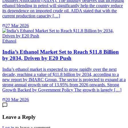
Distillers Association (AIDA). The industry believes that increasing
ethanol blending in petrol will significantly help the country reduce
its dependence on imported crude oil. AIDA stated that with the
current production capacity […]
27 Mar 2026
Ethanol
India’s Ethanol Market Set to Reach $11.8 Billion
by 2034, Driven by E20 Push
India’s ethanol market is expected to grow rapidly over the next
decade, reaching a value of $11.8 billion by 2034, according to a
new report by IMARC Group. The sector is projected to expand at a
strong annual growth rate of 13.95% from 2026 onwards. Strong
Growth Backed by Government Policy The growth is largely […]
20 Mar 2026
Leave a Reply
Log in
to leave a comment.