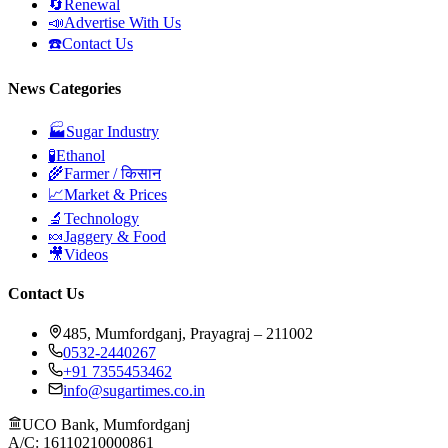
🔄
Renewal
📣
Advertise With Us
☎️
Contact Us
News Categories
🏭
Sugar Industry
🧪
Ethanol
🌾
Farmer / किसान
📈
Market & Prices
🔬
Technology
🍬
Jaggery & Food
🎥
Videos
Contact Us
485, Mumfordganj, Prayagraj – 211002
0532-2440267
+91 7355453462
info@sugartimes.co.in
UCO Bank, Mumfordganj
A/C: 16110210000861