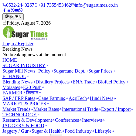
0532-2440267
+91 7355453462
info@sugartimes.co.in
हिंदी
/
EN
Friday, August 7, 2026
Login / Register
Breaking News
No breaking news at the moment
HOME
SUGAR INDUSTRY
Sugar Mill News
Policy
Sugarcane Dept.
Sugar Prices
ETHANOL
Blending News
Distillery Projects
ENA Trade
Biofuel Policy
Molasses
E20 Push
FARMER / किसान
SAP / FRP Rates
Cane Farming
AgriTech
Hindi News
MARKET & PRICES
Market Trends
Market Rates
International Trade
Export / Import
TECHNOLOGY
Research & Development
Conferences
Interviews
JAGGERY & FOOD
Jaggery / Gur
Sugar & Health
Food Industry
Lifestyle