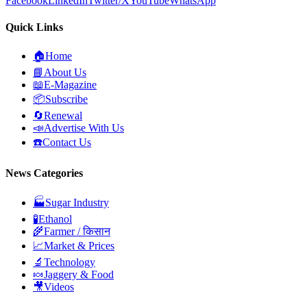
Facebook
LinkedIn
Twitter/X
YouTube
WhatsApp
Quick Links
🏠
Home
📘
About Us
📖
E-Magazine
📦
Subscribe
🔄
Renewal
📣
Advertise With Us
☎️
Contact Us
News Categories
🏭
Sugar Industry
🧪
Ethanol
🌾
Farmer / किसान
📈
Market & Prices
🔬
Technology
🍬
Jaggery & Food
🎥
Videos