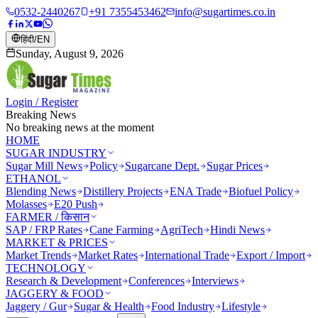
0532-2440267
+91 7355453462
info@sugartimes.co.in
हिंदी
/
EN
Sunday, August 9, 2026
Login / Register
Breaking News
No breaking news at the moment
HOME
SUGAR INDUSTRY
Sugar Mill News
Policy
Sugarcane Dept.
Sugar Prices
ETHANOL
Blending News
Distillery Projects
ENA Trade
Biofuel Policy
Molasses
E20 Push
FARMER / किसान
SAP / FRP Rates
Cane Farming
AgriTech
Hindi News
MARKET & PRICES
Market Trends
Market Rates
International Trade
Export / Import
TECHNOLOGY
Research & Development
Conferences
Interviews
JAGGERY & FOOD
Jaggery / Gur
Sugar & Health
Food Industry
Lifestyle