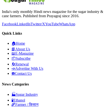
India's only monthly Hindi news magazine for the sugar industry &
cane farmers. Published from Prayagraj since 2016.
Facebook
LinkedIn
Twitter/X
YouTube
WhatsApp
Quick Links
🏠
Home
📘
About Us
📖
E-Magazine
📦
Subscribe
🔄
Renewal
📣
Advertise With Us
☎️
Contact Us
News Categories
🏭
Sugar Industry
🧪
Ethanol
🌾
Farmer / किसान