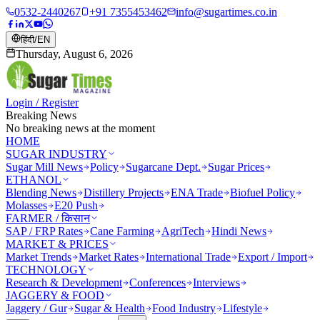
0532-2440267
+91 7355453462
info@sugartimes.co.in
हिंदी
/
EN
Thursday, August 6, 2026
Login / Register
Breaking News
No breaking news at the moment
HOME
SUGAR INDUSTRY
Sugar Mill News
Policy
Sugarcane Dept.
Sugar Prices
ETHANOL
Blending News
Distillery Projects
ENA Trade
Biofuel Policy
Molasses
E20 Push
FARMER / किसान
SAP / FRP Rates
Cane Farming
AgriTech
Hindi News
MARKET & PRICES
Market Trends
Market Rates
International Trade
Export / Import
TECHNOLOGY
Research & Development
Conferences
Interviews
JAGGERY & FOOD
Jaggery / Gur
Sugar & Health
Food Industry
Lifestyle