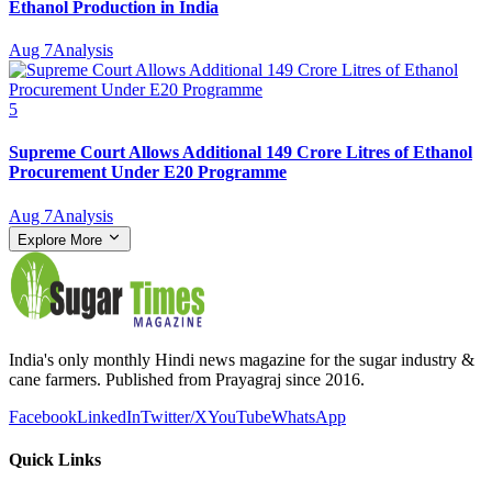
Ethanol Production in India
Aug 7
Analysis
5
Supreme Court Allows Additional 149 Crore Litres of Ethanol
Procurement Under E20 Programme
Aug 7
Analysis
Explore More
India's only monthly Hindi news magazine for the sugar industry &
cane farmers. Published from Prayagraj since 2016.
Facebook
LinkedIn
Twitter/X
YouTube
WhatsApp
Quick Links