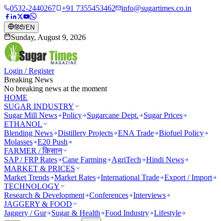
0532-2440267
+91 7355453462
info@sugartimes.co.in
हिंदी
/
EN
Sunday, August 9, 2026
Login / Register
Breaking News
No breaking news at the moment
HOME
SUGAR INDUSTRY
Sugar Mill News
Policy
Sugarcane Dept.
Sugar Prices
ETHANOL
Blending News
Distillery Projects
ENA Trade
Biofuel Policy
Molasses
E20 Push
FARMER / किसान
SAP / FRP Rates
Cane Farming
AgriTech
Hindi News
MARKET & PRICES
Market Trends
Market Rates
International Trade
Export / Import
TECHNOLOGY
Research & Development
Conferences
Interviews
JAGGERY & FOOD
Jaggery / Gur
Sugar & Health
Food Industry
Lifestyle