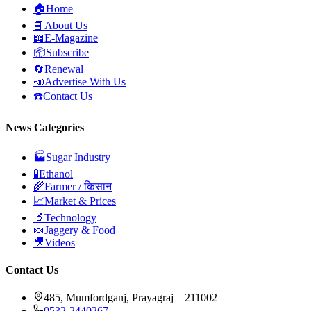
🏠
Home
📘
About Us
📖
E-Magazine
📦
Subscribe
🔄
Renewal
📣
Advertise With Us
☎️
Contact Us
News Categories
🏭
Sugar Industry
🧪
Ethanol
🌾
Farmer / किसान
📈
Market & Prices
🔬
Technology
🍬
Jaggery & Food
🎥
Videos
Contact Us
485, Mumfordganj, Prayagraj – 211002
0532-2440267