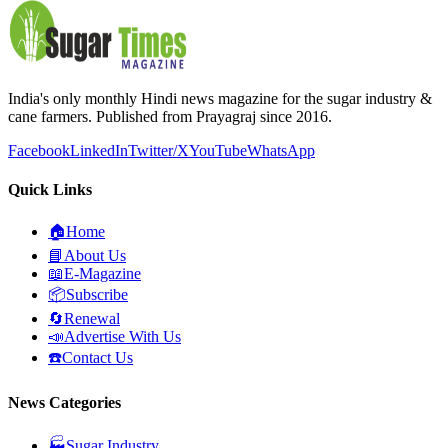
India's only monthly Hindi news magazine for the sugar industry &
cane farmers. Published from Prayagraj since 2016.
Facebook
LinkedIn
Twitter/X
YouTube
WhatsApp
Quick Links
🏠
Home
📘
About Us
📖
E-Magazine
📦
Subscribe
🔄
Renewal
📣
Advertise With Us
☎️
Contact Us
News Categories
🏭
Sugar Industry