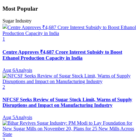
Most Popular
Sugar Industry
1
Centre Approves ₹4,687 Crore Interest Subsidy to Boost
Ethanol Production Capacity in India
Aug 6
Analysis
2
NFCSF Seeks Review of Sugar Stock Limit, Warns of Supply
Disruptions and Impact on Manufacturing Industry
Aug 5
Analysis
3