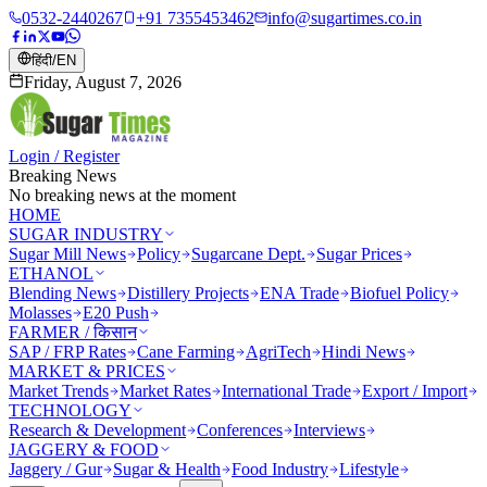
0532-2440267
+91 7355453462
info@sugartimes.co.in
हिंदी
/
EN
Friday, August 7, 2026
Login / Register
Breaking News
No breaking news at the moment
HOME
SUGAR INDUSTRY
Sugar Mill News
Policy
Sugarcane Dept.
Sugar Prices
ETHANOL
Blending News
Distillery Projects
ENA Trade
Biofuel Policy
Molasses
E20 Push
FARMER / किसान
SAP / FRP Rates
Cane Farming
AgriTech
Hindi News
MARKET & PRICES
Market Trends
Market Rates
International Trade
Export / Import
TECHNOLOGY
Research & Development
Conferences
Interviews
JAGGERY & FOOD
Jaggery / Gur
Sugar & Health
Food Industry
Lifestyle