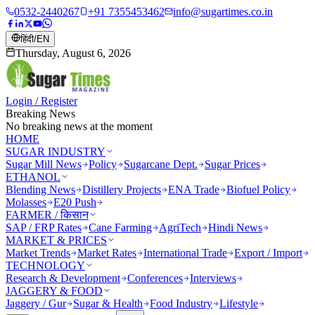
0532-2440267
+91 7355453462
info@sugartimes.co.in
हिंदी
/
EN
Thursday, August 6, 2026
Login / Register
Breaking News
No breaking news at the moment
HOME
SUGAR INDUSTRY
Sugar Mill News
Policy
Sugarcane Dept.
Sugar Prices
ETHANOL
Blending News
Distillery Projects
ENA Trade
Biofuel Policy
Molasses
E20 Push
FARMER / किसान
SAP / FRP Rates
Cane Farming
AgriTech
Hindi News
MARKET & PRICES
Market Trends
Market Rates
International Trade
Export / Import
TECHNOLOGY
Research & Development
Conferences
Interviews
JAGGERY & FOOD
Jaggery / Gur
Sugar & Health
Food Industry
Lifestyle