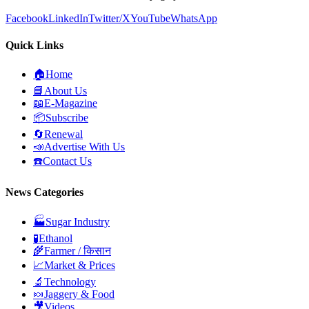
Facebook
LinkedIn
Twitter/X
YouTube
WhatsApp
Quick Links
🏠
Home
📘
About Us
📖
E-Magazine
📦
Subscribe
🔄
Renewal
📣
Advertise With Us
☎️
Contact Us
News Categories
🏭
Sugar Industry
🧪
Ethanol
🌾
Farmer / किसान
📈
Market & Prices
🔬
Technology
🍬
Jaggery & Food
🎥
Videos