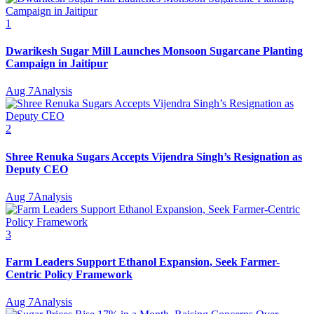
1
Dwarikesh Sugar Mill Launches Monsoon Sugarcane Planting
Campaign in Jaitipur
Aug 7
Analysis
2
Shree Renuka Sugars Accepts Vijendra Singh’s Resignation as
Deputy CEO
Aug 7
Analysis
3
Farm Leaders Support Ethanol Expansion, Seek Farmer-
Centric Policy Framework
Aug 7
Analysis