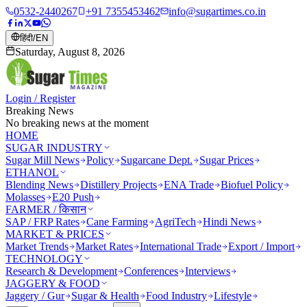
0532-2440267
+91 7355453462
info@sugartimes.co.in
हिंदी
/
EN
Saturday, August 8, 2026
Login / Register
Breaking News
No breaking news at the moment
HOME
SUGAR INDUSTRY
Sugar Mill News
Policy
Sugarcane Dept.
Sugar Prices
ETHANOL
Blending News
Distillery Projects
ENA Trade
Biofuel Policy
Molasses
E20 Push
FARMER / किसान
SAP / FRP Rates
Cane Farming
AgriTech
Hindi News
MARKET & PRICES
Market Trends
Market Rates
International Trade
Export / Import
TECHNOLOGY
Research & Development
Conferences
Interviews
JAGGERY & FOOD
Jaggery / Gur
Sugar & Health
Food Industry
Lifestyle