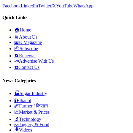
Facebook
LinkedIn
Twitter/X
YouTube
WhatsApp
Quick Links
🏠
Home
📘
About Us
📖
E-Magazine
📦
Subscribe
🔄
Renewal
📣
Advertise With Us
☎️
Contact Us
News Categories
🏭
Sugar Industry
🧪
Ethanol
🌾
Farmer / किसान
📈
Market & Prices
🔬
Technology
🍬
Jaggery & Food
🎥
Videos