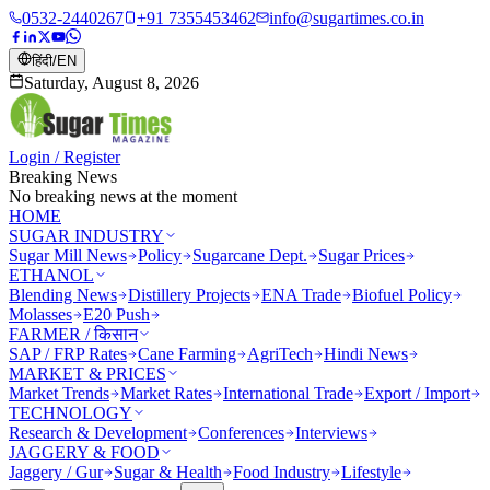
0532-2440267
+91 7355453462
info@sugartimes.co.in
हिंदी
/
EN
Saturday, August 8, 2026
Login / Register
Breaking News
No breaking news at the moment
HOME
SUGAR INDUSTRY
Sugar Mill News
Policy
Sugarcane Dept.
Sugar Prices
ETHANOL
Blending News
Distillery Projects
ENA Trade
Biofuel Policy
Molasses
E20 Push
FARMER / किसान
SAP / FRP Rates
Cane Farming
AgriTech
Hindi News
MARKET & PRICES
Market Trends
Market Rates
International Trade
Export / Import
TECHNOLOGY
Research & Development
Conferences
Interviews
JAGGERY & FOOD
Jaggery / Gur
Sugar & Health
Food Industry
Lifestyle