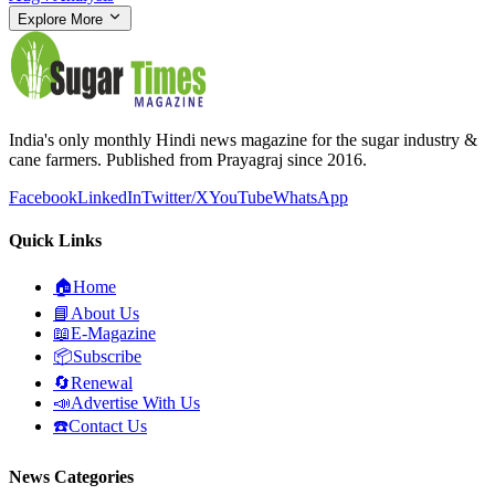
Explore More
India's only monthly Hindi news magazine for the sugar industry &
cane farmers. Published from Prayagraj since 2016.
Facebook
LinkedIn
Twitter/X
YouTube
WhatsApp
Quick Links
🏠
Home
📘
About Us
📖
E-Magazine
📦
Subscribe
🔄
Renewal
📣
Advertise With Us
☎️
Contact Us
News Categories