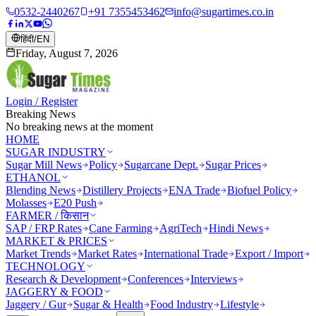
0532-2440267
+91 7355453462
info@sugartimes.co.in
हिंदी
/
EN
Friday, August 7, 2026
Login / Register
Breaking News
No breaking news at the moment
HOME
SUGAR INDUSTRY
Sugar Mill News
Policy
Sugarcane Dept.
Sugar Prices
ETHANOL
Blending News
Distillery Projects
ENA Trade
Biofuel Policy
Molasses
E20 Push
FARMER / किसान
SAP / FRP Rates
Cane Farming
AgriTech
Hindi News
MARKET & PRICES
Market Trends
Market Rates
International Trade
Export / Import
TECHNOLOGY
Research & Development
Conferences
Interviews
JAGGERY & FOOD
Jaggery / Gur
Sugar & Health
Food Industry
Lifestyle