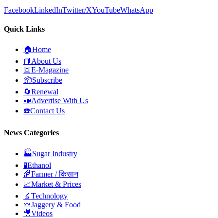
Facebook
LinkedIn
Twitter/X
YouTube
WhatsApp
Quick Links
🏠
Home
📘
About Us
📖
E-Magazine
📦
Subscribe
🔄
Renewal
📣
Advertise With Us
☎️
Contact Us
News Categories
🏭
Sugar Industry
🧪
Ethanol
🌾
Farmer / किसान
📈
Market & Prices
🔬
Technology
🍬
Jaggery & Food
🎥
Videos