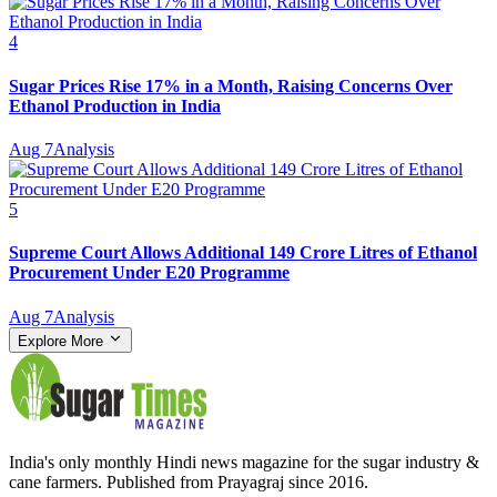
4
Sugar Prices Rise 17% in a Month, Raising Concerns Over
Ethanol Production in India
Aug 7
Analysis
5
Supreme Court Allows Additional 149 Crore Litres of Ethanol
Procurement Under E20 Programme
Aug 7
Analysis
Explore More
India's only monthly Hindi news magazine for the sugar industry &
cane farmers. Published from Prayagraj since 2016.