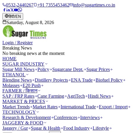
0532-2440267
+91 7355453462
info@sugartimes.co.in
हिंदी
/
EN
Saturday, August 8, 2026
Login / Register
Breaking News
No breaking news at the moment
HOME
SUGAR INDUSTRY
Sugar Mill News
Policy
Sugarcane Dept.
Sugar Prices
ETHANOL
Blending News
Distillery Projects
ENA Trade
Biofuel Policy
Molasses
E20 Push
FARMER / किसान
SAP / FRP Rates
Cane Farming
AgriTech
Hindi News
MARKET & PRICES
Market Trends
Market Rates
International Trade
Export / Import
TECHNOLOGY
Research & Development
Conferences
Interviews
JAGGERY & FOOD
Jaggery / Gur
Sugar & Health
Food Industry
Lifestyle