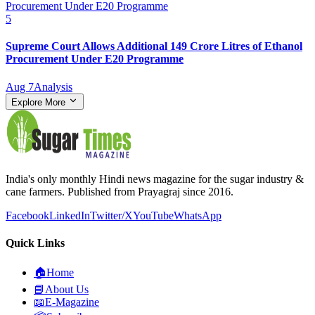
5
Supreme Court Allows Additional 149 Crore Litres of Ethanol
Procurement Under E20 Programme
Aug 7
Analysis
Explore More
India's only monthly Hindi news magazine for the sugar industry &
cane farmers. Published from Prayagraj since 2016.
Facebook
LinkedIn
Twitter/X
YouTube
WhatsApp
Quick Links
🏠
Home
📘
About Us
📖
E-Magazine