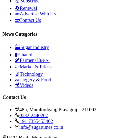
📦
Subscribe
🔄
Renewal
📣
Advertise With Us
☎️
Contact Us
News Categories
🏭
Sugar Industry
🧪
Ethanol
🌾
Farmer / किसान
📈
Market & Prices
🔬
Technology
🍬
Jaggery & Food
🎥
Videos
Contact Us
485, Mumfordganj, Prayagraj – 211002
0532-2440267
+91 7355453462
info@sugartimes.co.in
UCO Bank, Mumfordganj