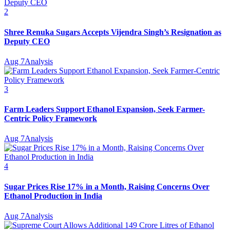
2
Shree Renuka Sugars Accepts Vijendra Singh’s Resignation as
Deputy CEO
Aug 7
Analysis
3
Farm Leaders Support Ethanol Expansion, Seek Farmer-
Centric Policy Framework
Aug 7
Analysis
4
Sugar Prices Rise 17% in a Month, Raising Concerns Over
Ethanol Production in India
Aug 7
Analysis