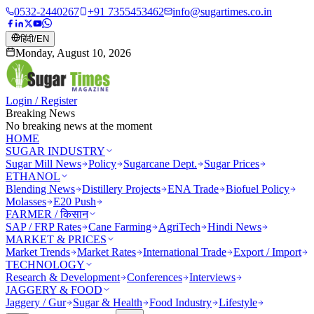
0532-2440267
+91 7355453462
info@sugartimes.co.in
हिंदी
/
EN
Monday, August 10, 2026
Login / Register
Breaking News
No breaking news at the moment
HOME
SUGAR INDUSTRY
Sugar Mill News
Policy
Sugarcane Dept.
Sugar Prices
ETHANOL
Blending News
Distillery Projects
ENA Trade
Biofuel Policy
Molasses
E20 Push
FARMER / किसान
SAP / FRP Rates
Cane Farming
AgriTech
Hindi News
MARKET & PRICES
Market Trends
Market Rates
International Trade
Export / Import
TECHNOLOGY
Research & Development
Conferences
Interviews
JAGGERY & FOOD
Jaggery / Gur
Sugar & Health
Food Industry
Lifestyle