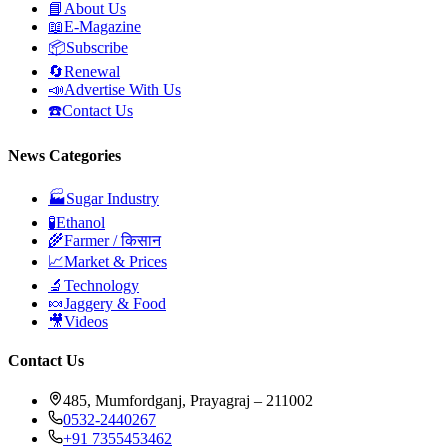
📘
About Us
📖
E-Magazine
📦
Subscribe
🔄
Renewal
📣
Advertise With Us
☎️
Contact Us
News Categories
🏭
Sugar Industry
🧪
Ethanol
🌾
Farmer / किसान
📈
Market & Prices
🔬
Technology
🍬
Jaggery & Food
🎥
Videos
Contact Us
485, Mumfordganj, Prayagraj – 211002
0532-2440267
+91 7355453462