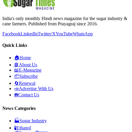
India's only monthly Hindi news magazine for the sugar industry &
cane farmers. Published from Prayagraj since 2016.
Facebook
LinkedIn
Twitter/X
YouTube
WhatsApp
Quick Links
🏠
Home
📘
About Us
📖
E-Magazine
📦
Subscribe
🔄
Renewal
📣
Advertise With Us
☎️
Contact Us
News Categories
🏭
Sugar Industry
🧪
Ethanol