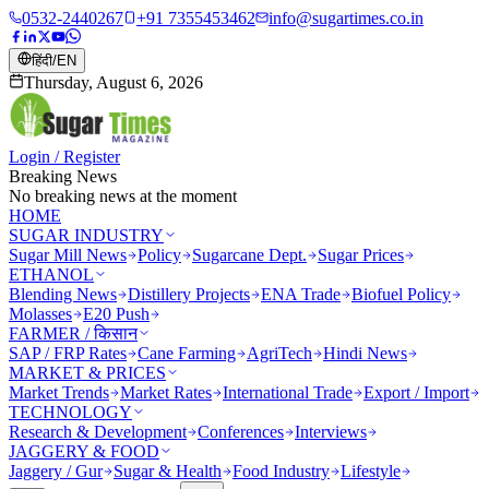
0532-2440267
+91 7355453462
info@sugartimes.co.in
हिंदी
/
EN
Thursday, August 6, 2026
Login / Register
Breaking News
No breaking news at the moment
HOME
SUGAR INDUSTRY
Sugar Mill News
Policy
Sugarcane Dept.
Sugar Prices
ETHANOL
Blending News
Distillery Projects
ENA Trade
Biofuel Policy
Molasses
E20 Push
FARMER / किसान
SAP / FRP Rates
Cane Farming
AgriTech
Hindi News
MARKET & PRICES
Market Trends
Market Rates
International Trade
Export / Import
TECHNOLOGY
Research & Development
Conferences
Interviews
JAGGERY & FOOD
Jaggery / Gur
Sugar & Health
Food Industry
Lifestyle