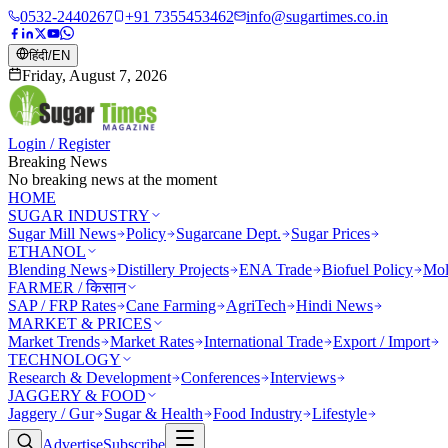
0532-2440267
+91 7355453462
info@sugartimes.co.in
हिंदी
/
EN
Friday, August 7, 2026
Login / Register
Breaking News
No breaking news at the moment
HOME
SUGAR INDUSTRY
Sugar Mill News
Policy
Sugarcane Dept.
Sugar Prices
ETHANOL
Blending News
Distillery Projects
ENA Trade
Biofuel Policy
Mol
FARMER / किसान
SAP / FRP Rates
Cane Farming
AgriTech
Hindi News
MARKET & PRICES
Market Trends
Market Rates
International Trade
Export / Import
TECHNOLOGY
Research & Development
Conferences
Interviews
JAGGERY & FOOD
Jaggery / Gur
Sugar & Health
Food Industry
Lifestyle
Advertise
Subscribe