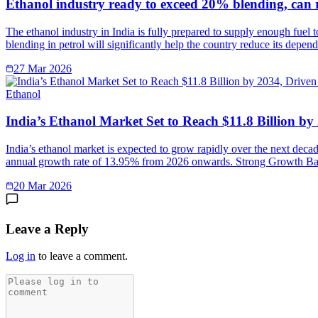
Ethanol industry ready to exceed 20% blending, can 
The ethanol industry in India is fully prepared to supply enough fuel 
blending in petrol will significantly help the country reduce its depe
27 Mar 2026
Ethanol
India’s Ethanol Market Set to Reach $11.8 Billion b
India’s ethanol market is expected to grow rapidly over the next deca
annual growth rate of 13.95% from 2026 onwards. Strong Growth Ba
20 Mar 2026
Leave a Reply
Log in
to leave a comment.