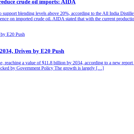
reduce crude oil imports: AIDA
to support blending levels above 20%, according to the All India Distill
ndence on imported crude oil. AIDA stated that with the current product
y 2034, Driven by E20 Push
de, reaching a value of $11.8 billion by 2034, according to a new repo
cked by Government Policy The growth is largely […]