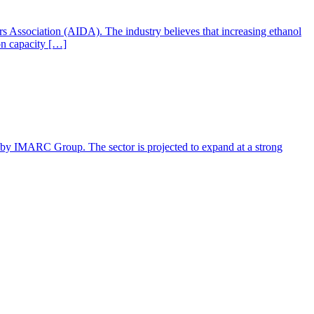
ers Association (AIDA). The industry believes that increasing ethanol
ion capacity […]
rt by IMARC Group. The sector is projected to expand at a strong