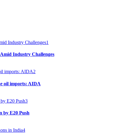
1
 Amid Industry Challenges
2
e oil imports: AIDA
3
en by E20 Push
4