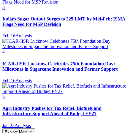
3
India’s Sugar Output Surges to 225 LMT by Mid-Feb; ISMA
Flags Need for MSP Revision
Feb 16
Analysis
4
ICAR-IISR Lucknow Celebrates 75th Foundation Day:
Milestones in Sugarcane Innovation and Farmer Support
Feb 16
Analysis
5
Agri Industry Pushes for Tax Relief, Biofuels and
Infrastructure Support Ahead of Budget FY27
Jan 22
Analysis
Explore More