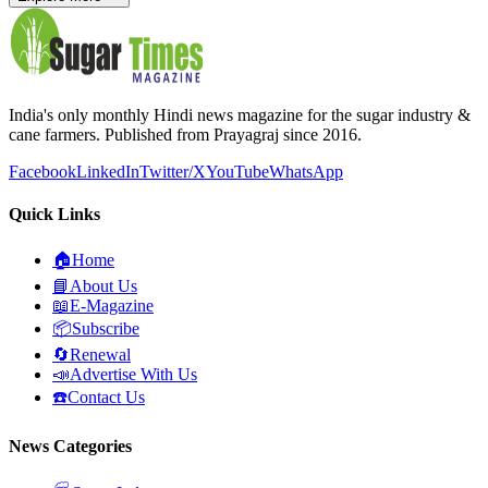
India's only monthly Hindi news magazine for the sugar industry &
cane farmers. Published from Prayagraj since 2016.
Facebook
LinkedIn
Twitter/X
YouTube
WhatsApp
Quick Links
🏠
Home
📘
About Us
📖
E-Magazine
📦
Subscribe
🔄
Renewal
📣
Advertise With Us
☎️
Contact Us
News Categories