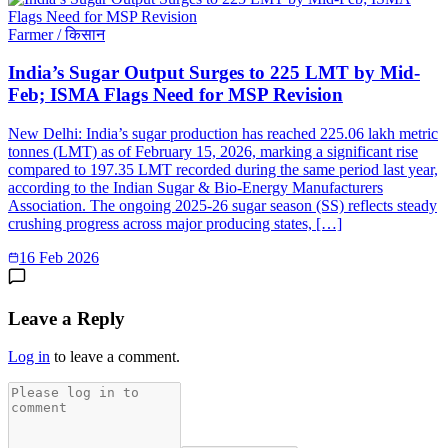
Farmer / किसान
India’s Sugar Output Surges to 225 LMT by Mid-
Feb; ISMA Flags Need for MSP Revision
New Delhi: India’s sugar production has reached 225.06 lakh metric
tonnes (LMT) as of February 15, 2026, marking a significant rise
compared to 197.35 LMT recorded during the same period last year,
according to the Indian Sugar & Bio-Energy Manufacturers
Association. The ongoing 2025-26 sugar season (SS) reflects steady
crushing progress across major producing states, […]
16 Feb 2026
Leave a Reply
Log in
to leave a comment.