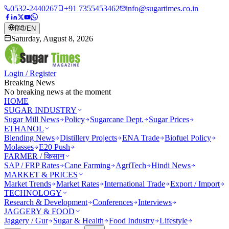
0532-2440267
+91 7355453462
info@sugartimes.co.in
हिंदी
/
EN
Saturday, August 8, 2026
Login / Register
Breaking News
No breaking news at the moment
HOME
SUGAR INDUSTRY
Sugar Mill News
Policy
Sugarcane Dept.
Sugar Prices
ETHANOL
Blending News
Distillery Projects
ENA Trade
Biofuel Policy
Molasses
E20 Push
FARMER / किसान
SAP / FRP Rates
Cane Farming
AgriTech
Hindi News
MARKET & PRICES
Market Trends
Market Rates
International Trade
Export / Import
TECHNOLOGY
Research & Development
Conferences
Interviews
JAGGERY & FOOD
Jaggery / Gur
Sugar & Health
Food Industry
Lifestyle