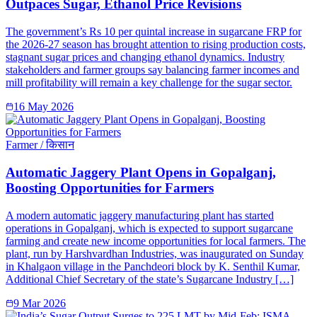
Outpaces Sugar, Ethanol Price Revisions
The government’s Rs 10 per quintal increase in sugarcane FRP for
the 2026-27 season has brought attention to rising production costs,
stagnant sugar prices and changing ethanol dynamics. Industry
stakeholders and farmer groups say balancing farmer incomes and
mill profitability will remain a key challenge for the sugar sector.
16 May 2026
Farmer / किसान
Automatic Jaggery Plant Opens in Gopalganj,
Boosting Opportunities for Farmers
A modern automatic jaggery manufacturing plant has started
operations in Gopalganj, which is expected to support sugarcane
farming and create new income opportunities for local farmers. The
plant, run by Harshvardhan Industries, was inaugurated on Sunday
in Khalgaon village in the Panchdeori block by K. Senthil Kumar,
Additional Chief Secretary of the state’s Sugarcane Industry […]
9 Mar 2026