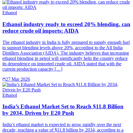
Ethanol
Ethanol industry ready to exceed 20% blending, can
reduce crude oil imports: AIDA
The ethanol industry in India is fully prepared to supply enough fuel
to support blending levels above 20%, according to the All India
Distillers Association (AIDA). The industry believes that increasing
ethanol blending in petrol will significantly help the country reduce
its dependence on imported crude oil. AIDA stated that with the
current production capacity […]
27 Mar 2026
Ethanol
India’s Ethanol Market Set to Reach $11.8 Billion
by 2034, Driven by E20 Push
India’s ethanol market is expected to grow rapidly over the next
decade, reaching a value of $11.8 billion by 2034, according to a