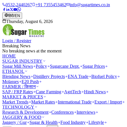
0532-2440267
+91 7355453462
info@sugartimes.co.in
हिंदी
/
EN
Thursday, August 6, 2026
Login / Register
Breaking News
No breaking news at the moment
HOME
SUGAR INDUSTRY
Sugar Mill News
Policy
Sugarcane Dept.
Sugar Prices
ETHANOL
Blending News
Distillery Projects
ENA Trade
Biofuel Policy
Molasses
E20 Push
FARMER / किसान
SAP / FRP Rates
Cane Farming
AgriTech
Hindi News
MARKET & PRICES
Market Trends
Market Rates
International Trade
Export / Import
TECHNOLOGY
Research & Development
Conferences
Interviews
JAGGERY & FOOD
Jaggery / Gur
Sugar & Health
Food Industry
Lifestyle