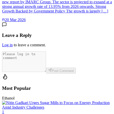
new report by IMARC Group. The sector is projected to expand at a
strong annual growth rate of 13.95% from 2026 onwards. Strong
Growth Backed by Government Policy The growth is largely […]
20 Mar 2026
Leave a Reply
Log in
to leave a comment.
Post Comment
Most Popular
Ethanol
1