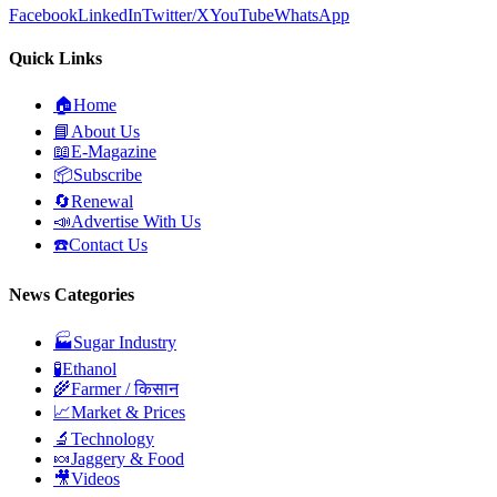
Facebook
LinkedIn
Twitter/X
YouTube
WhatsApp
Quick Links
🏠
Home
📘
About Us
📖
E-Magazine
📦
Subscribe
🔄
Renewal
📣
Advertise With Us
☎️
Contact Us
News Categories
🏭
Sugar Industry
🧪
Ethanol
🌾
Farmer / किसान
📈
Market & Prices
🔬
Technology
🍬
Jaggery & Food
🎥
Videos