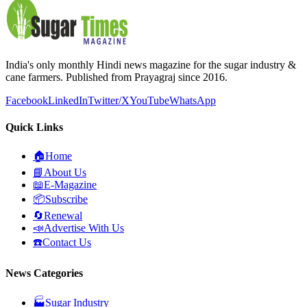
India's only monthly Hindi news magazine for the sugar industry &
cane farmers. Published from Prayagraj since 2016.
Facebook
LinkedIn
Twitter/X
YouTube
WhatsApp
Quick Links
🏠
Home
📘
About Us
📖
E-Magazine
📦
Subscribe
🔄
Renewal
📣
Advertise With Us
☎️
Contact Us
News Categories
🏭
Sugar Industry