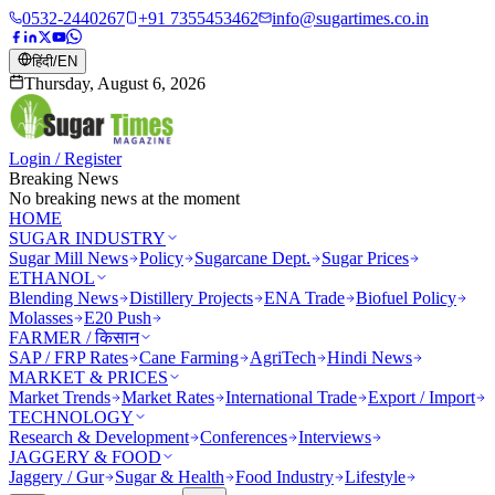
0532-2440267
+91 7355453462
info@sugartimes.co.in
हिंदी
/
EN
Thursday, August 6, 2026
Login / Register
Breaking News
No breaking news at the moment
HOME
SUGAR INDUSTRY
Sugar Mill News
Policy
Sugarcane Dept.
Sugar Prices
ETHANOL
Blending News
Distillery Projects
ENA Trade
Biofuel Policy
Molasses
E20 Push
FARMER / किसान
SAP / FRP Rates
Cane Farming
AgriTech
Hindi News
MARKET & PRICES
Market Trends
Market Rates
International Trade
Export / Import
TECHNOLOGY
Research & Development
Conferences
Interviews
JAGGERY & FOOD
Jaggery / Gur
Sugar & Health
Food Industry
Lifestyle