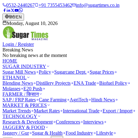
0532-2440267
+91 7355453462
info@sugartimes.co.in
हिंदी
/
EN
Monday, August 10, 2026
Login / Register
Breaking News
No breaking news at the moment
HOME
SUGAR INDUSTRY
Sugar Mill News
Policy
Sugarcane Dept.
Sugar Prices
ETHANOL
Blending News
Distillery Projects
ENA Trade
Biofuel Policy
Molasses
E20 Push
FARMER / किसान
SAP / FRP Rates
Cane Farming
AgriTech
Hindi News
MARKET & PRICES
Market Trends
Market Rates
International Trade
Export / Import
TECHNOLOGY
Research & Development
Conferences
Interviews
JAGGERY & FOOD
Jaggery / Gur
Sugar & Health
Food Industry
Lifestyle