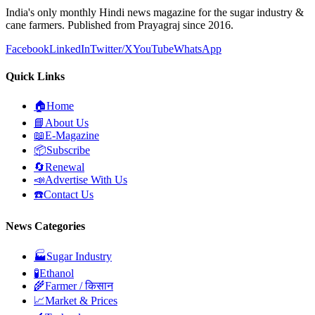
India's only monthly Hindi news magazine for the sugar industry &
cane farmers. Published from Prayagraj since 2016.
Facebook
LinkedIn
Twitter/X
YouTube
WhatsApp
Quick Links
🏠
Home
📘
About Us
📖
E-Magazine
📦
Subscribe
🔄
Renewal
📣
Advertise With Us
☎️
Contact Us
News Categories
🏭
Sugar Industry
🧪
Ethanol
🌾
Farmer / किसान
📈
Market & Prices