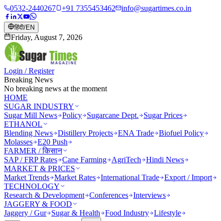
0532-2440267
+91 7355453462
info@sugartimes.co.in
हिंदी
/
EN
Friday, August 7, 2026
Login / Register
Breaking News
No breaking news at the moment
HOME
SUGAR INDUSTRY
Sugar Mill News
Policy
Sugarcane Dept.
Sugar Prices
ETHANOL
Blending News
Distillery Projects
ENA Trade
Biofuel Policy
Molasses
E20 Push
FARMER / किसान
SAP / FRP Rates
Cane Farming
AgriTech
Hindi News
MARKET & PRICES
Market Trends
Market Rates
International Trade
Export / Import
TECHNOLOGY
Research & Development
Conferences
Interviews
JAGGERY & FOOD
Jaggery / Gur
Sugar & Health
Food Industry
Lifestyle