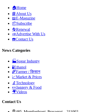
🏠
Home
📘
About Us
📖
E-Magazine
📦
Subscribe
🔄
Renewal
📣
Advertise With Us
☎️
Contact Us
News Categories
🏭
Sugar Industry
🧪
Ethanol
🌾
Farmer / किसान
📈
Market & Prices
🔬
Technology
🍬
Jaggery & Food
🎥
Videos
Contact Us
485, Mumfordganj, Prayagraj – 211002