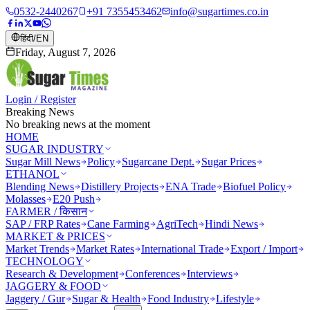
0532-2440267
+91 7355453462
info@sugartimes.co.in
हिंदी
/
EN
Friday, August 7, 2026
Login / Register
Breaking News
No breaking news at the moment
HOME
SUGAR INDUSTRY
Sugar Mill News
Policy
Sugarcane Dept.
Sugar Prices
ETHANOL
Blending News
Distillery Projects
ENA Trade
Biofuel Policy
Molasses
E20 Push
FARMER / किसान
SAP / FRP Rates
Cane Farming
AgriTech
Hindi News
MARKET & PRICES
Market Trends
Market Rates
International Trade
Export / Import
TECHNOLOGY
Research & Development
Conferences
Interviews
JAGGERY & FOOD
Jaggery / Gur
Sugar & Health
Food Industry
Lifestyle