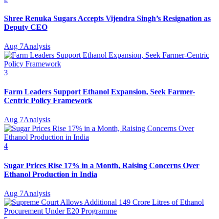
Shree Renuka Sugars Accepts Vijendra Singh’s Resignation as
Deputy CEO
Aug 7
Analysis
3
Farm Leaders Support Ethanol Expansion, Seek Farmer-
Centric Policy Framework
Aug 7
Analysis
4
Sugar Prices Rise 17% in a Month, Raising Concerns Over
Ethanol Production in India
Aug 7
Analysis