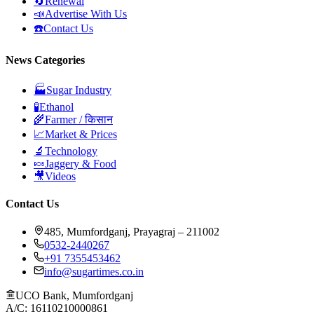
🔄
Renewal
📣
Advertise With Us
☎️
Contact Us
News Categories
🏭
Sugar Industry
🧪
Ethanol
🌾
Farmer / किसान
📈
Market & Prices
🔬
Technology
🍬
Jaggery & Food
🎥
Videos
Contact Us
485, Mumfordganj, Prayagraj – 211002
0532-2440267
+91 7355453462
info@sugartimes.co.in
UCO Bank, Mumfordganj
A/C: 16110210000861