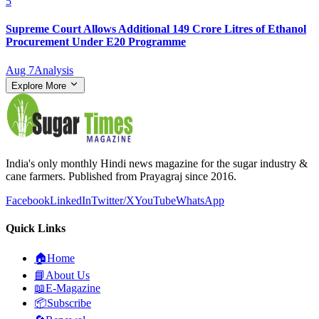
5
Supreme Court Allows Additional 149 Crore Litres of Ethanol
Procurement Under E20 Programme
Aug 7
Analysis
Explore More
India's only monthly Hindi news magazine for the sugar industry &
cane farmers. Published from Prayagraj since 2016.
Facebook
LinkedIn
Twitter/X
YouTube
WhatsApp
Quick Links
🏠
Home
📘
About Us
📖
E-Magazine
📦
Subscribe