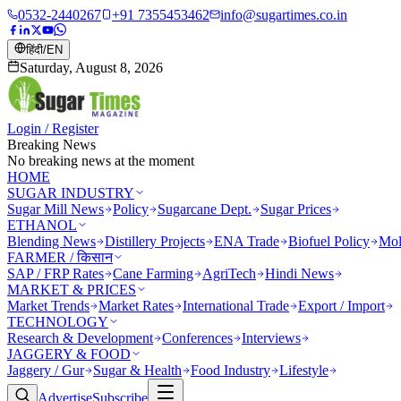
0532-2440267
+91 7355453462
info@sugartimes.co.in
हिंदी
/
EN
Saturday, August 8, 2026
Login / Register
Breaking News
No breaking news at the moment
HOME
SUGAR INDUSTRY
Sugar Mill News
Policy
Sugarcane Dept.
Sugar Prices
ETHANOL
Blending News
Distillery Projects
ENA Trade
Biofuel Policy
Mol
FARMER / किसान
SAP / FRP Rates
Cane Farming
AgriTech
Hindi News
MARKET & PRICES
Market Trends
Market Rates
International Trade
Export / Import
TECHNOLOGY
Research & Development
Conferences
Interviews
JAGGERY & FOOD
Jaggery / Gur
Sugar & Health
Food Industry
Lifestyle
Advertise
Subscribe