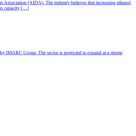
ers Association (AIDA). The industry believes that increasing ethanol
ion capacity […]
rt by IMARC Group. The sector is projected to expand at a strong