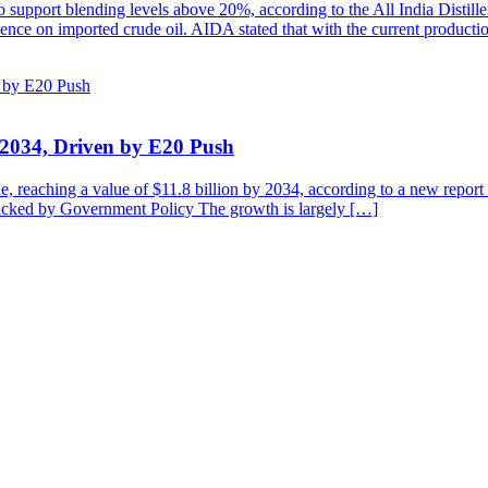
to support blending levels above 20%, according to the All India Distill
ndence on imported crude oil. AIDA stated that with the current product
y 2034, Driven by E20 Push
de, reaching a value of $11.8 billion by 2034, according to a new repo
cked by Government Policy The growth is largely […]