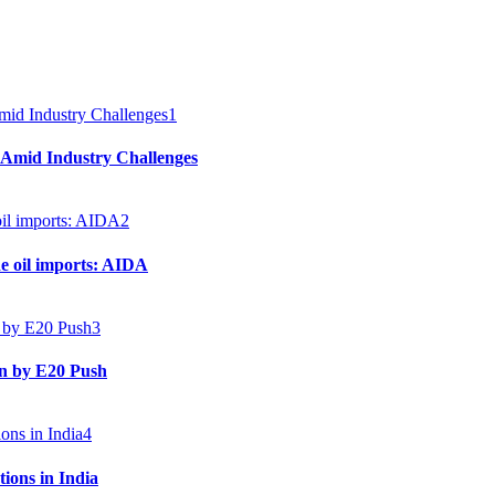
1
 Amid Industry Challenges
2
e oil imports: AIDA
3
en by E20 Push
4
ions in India