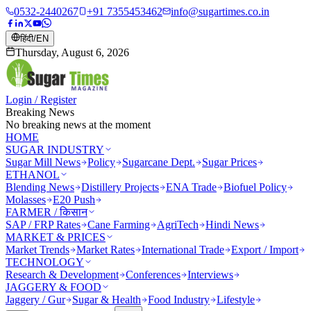
0532-2440267
+91 7355453462
info@sugartimes.co.in
हिंदी
/
EN
Thursday, August 6, 2026
Login / Register
Breaking News
No breaking news at the moment
HOME
SUGAR INDUSTRY
Sugar Mill News
Policy
Sugarcane Dept.
Sugar Prices
ETHANOL
Blending News
Distillery Projects
ENA Trade
Biofuel Policy
Molasses
E20 Push
FARMER / किसान
SAP / FRP Rates
Cane Farming
AgriTech
Hindi News
MARKET & PRICES
Market Trends
Market Rates
International Trade
Export / Import
TECHNOLOGY
Research & Development
Conferences
Interviews
JAGGERY & FOOD
Jaggery / Gur
Sugar & Health
Food Industry
Lifestyle