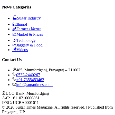
News Categories
🏭
Sugar Industry
🧪
Ethanol
🌾
Farmer / किसान
📈
Market & Prices
🔬
Technology
🍬
Jaggery & Food
🎥
Videos
Contact Us
485, Mumfordganj, Prayagraj – 211002
0532-2440267
+91 7355453462
info@sugartimes.co.in
UCO Bank, Mumfordganj
A/C: 16110210000861
IFSC: UCBA0001611
©
2026
Sugar Times Magazine. All rights reserved. | Published from
Prayagraj, UP