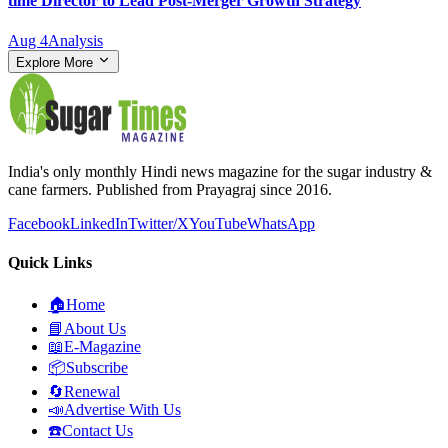
time Director to Lead Post-Merger Growth Strategy
Aug 4
Analysis
Explore More
India's only monthly Hindi news magazine for the sugar industry &
cane farmers. Published from Prayagraj since 2016.
Facebook
LinkedIn
Twitter/X
YouTube
WhatsApp
Quick Links
🏠
Home
📘
About Us
📖
E-Magazine
📦
Subscribe
🔄
Renewal
📣
Advertise With Us
☎️
Contact Us