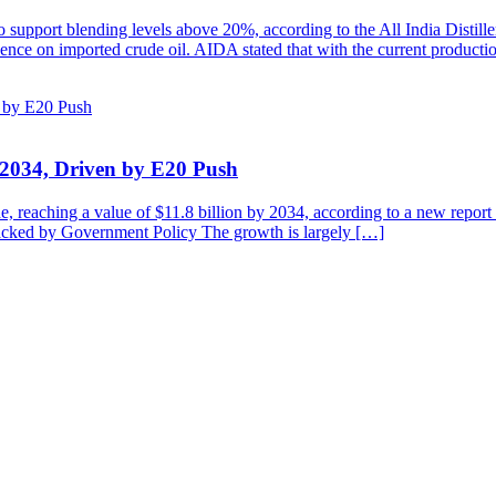
to support blending levels above 20%, according to the All India Distill
ndence on imported crude oil. AIDA stated that with the current product
y 2034, Driven by E20 Push
de, reaching a value of $11.8 billion by 2034, according to a new repo
cked by Government Policy The growth is largely […]