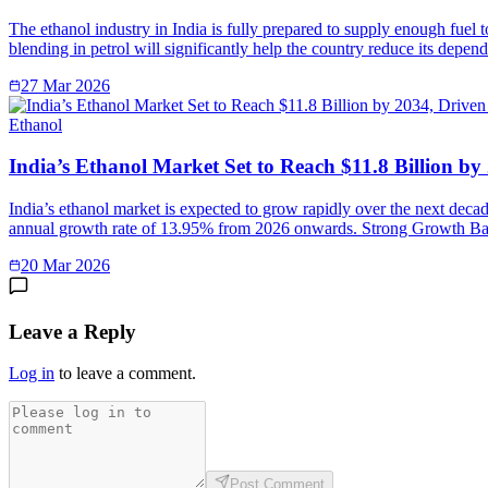
The ethanol industry in India is fully prepared to supply enough fuel 
blending in petrol will significantly help the country reduce its depe
27 Mar 2026
Ethanol
India’s Ethanol Market Set to Reach $11.8 Billion b
India’s ethanol market is expected to grow rapidly over the next deca
annual growth rate of 13.95% from 2026 onwards. Strong Growth Ba
20 Mar 2026
Leave a Reply
Log in
to leave a comment.
Post Comment