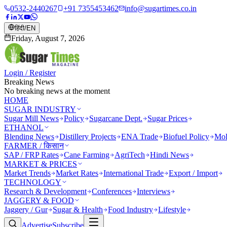
0532-2440267
+91 7355453462
info@sugartimes.co.in
हिंदी
/
EN
Friday, August 7, 2026
Login / Register
Breaking News
No breaking news at the moment
HOME
SUGAR INDUSTRY
Sugar Mill News
Policy
Sugarcane Dept.
Sugar Prices
ETHANOL
Blending News
Distillery Projects
ENA Trade
Biofuel Policy
Mol
FARMER / किसान
SAP / FRP Rates
Cane Farming
AgriTech
Hindi News
MARKET & PRICES
Market Trends
Market Rates
International Trade
Export / Import
TECHNOLOGY
Research & Development
Conferences
Interviews
JAGGERY & FOOD
Jaggery / Gur
Sugar & Health
Food Industry
Lifestyle
Advertise
Subscribe