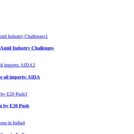
1
 Amid Industry Challenges
2
e oil imports: AIDA
3
en by E20 Push
4