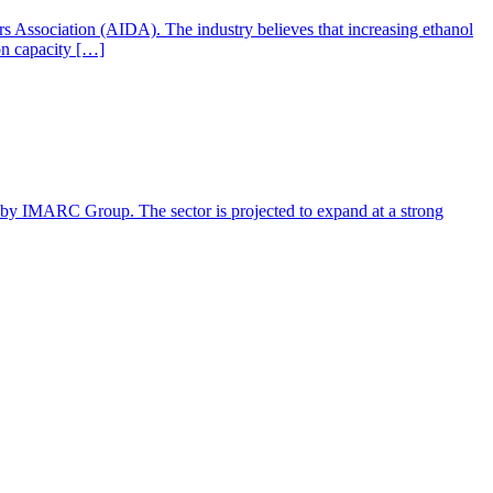
ers Association (AIDA). The industry believes that increasing ethanol
ion capacity […]
rt by IMARC Group. The sector is projected to expand at a strong