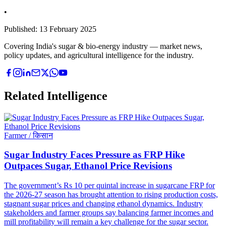
•
Published:
13 February 2025
Covering India's sugar & bio-energy industry — market news,
policy updates, and agricultural intelligence for the industry.
Related Intelligence
Farmer / किसान
Sugar Industry Faces Pressure as FRP Hike
Outpaces Sugar, Ethanol Price Revisions
The government’s Rs 10 per quintal increase in sugarcane FRP for
the 2026-27 season has brought attention to rising production costs,
stagnant sugar prices and changing ethanol dynamics. Industry
stakeholders and farmer groups say balancing farmer incomes and
mill profitability will remain a key challenge for the sugar sector.