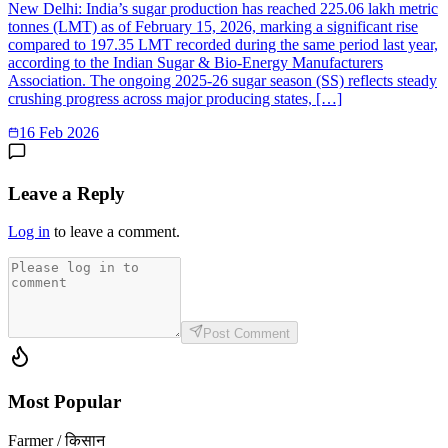
New Delhi: India’s sugar production has reached 225.06 lakh metric
tonnes (LMT) as of February 15, 2026, marking a significant rise
compared to 197.35 LMT recorded during the same period last year,
according to the Indian Sugar & Bio-Energy Manufacturers
Association. The ongoing 2025-26 sugar season (SS) reflects steady
crushing progress across major producing states, […]
16 Feb 2026
Leave a Reply
Log in
to leave a comment.
Post Comment
Most Popular
Farmer / किसान