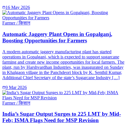
16 May 2026
Farmer / किसान
Automatic Jaggery Plant Opens in Gopalganj,
Boosting Opportunities for Farmers
A modern automatic jaggery manufacturing plant has started
operations in Gopalganj, which is expected to support sugarcane
farming and create new income opportunities for local farmers. The
plant, run by Harshvardhan Industries, was inaugurated on Sunday
in Khalgaon village in the Panchdeori block by K. Senthil Kumar,
Additional Chief Secretary of the state’s Sugarcane Industry […]
9 Mar 2026
Farmer / किसान
India’s Sugar Output Surges to 225 LMT by Mid-
Feb; ISMA Flags Need for MSP Revision