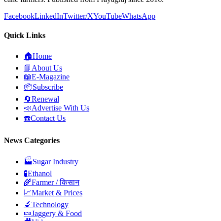
Facebook
LinkedIn
Twitter/X
YouTube
WhatsApp
Quick Links
🏠
Home
📘
About Us
📖
E-Magazine
📦
Subscribe
🔄
Renewal
📣
Advertise With Us
☎️
Contact Us
News Categories
🏭
Sugar Industry
🧪
Ethanol
🌾
Farmer / किसान
📈
Market & Prices
🔬
Technology
🍬
Jaggery & Food