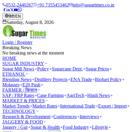
0532-2440267
+91 7355453462
info@sugartimes.co.in
हिंदी
/
EN
Saturday, August 8, 2026
Login / Register
Breaking News
No breaking news at the moment
HOME
SUGAR INDUSTRY
Sugar Mill News
Policy
Sugarcane Dept.
Sugar Prices
ETHANOL
Blending News
Distillery Projects
ENA Trade
Biofuel Policy
Molasses
E20 Push
FARMER / किसान
SAP / FRP Rates
Cane Farming
AgriTech
Hindi News
MARKET & PRICES
Market Trends
Market Rates
International Trade
Export / Import
TECHNOLOGY
Research & Development
Conferences
Interviews
JAGGERY & FOOD
Jaggery / Gur
Sugar & Health
Food Industry
Lifestyle