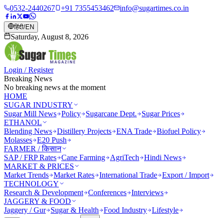
0532-2440267
+91 7355453462
info@sugartimes.co.in
हिंदी
/
EN
Saturday, August 8, 2026
Login / Register
Breaking News
No breaking news at the moment
HOME
SUGAR INDUSTRY
Sugar Mill News
Policy
Sugarcane Dept.
Sugar Prices
ETHANOL
Blending News
Distillery Projects
ENA Trade
Biofuel Policy
Molasses
E20 Push
FARMER / किसान
SAP / FRP Rates
Cane Farming
AgriTech
Hindi News
MARKET & PRICES
Market Trends
Market Rates
International Trade
Export / Import
TECHNOLOGY
Research & Development
Conferences
Interviews
JAGGERY & FOOD
Jaggery / Gur
Sugar & Health
Food Industry
Lifestyle