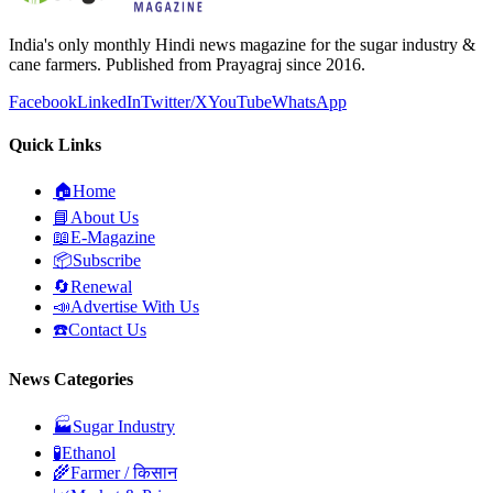
India's only monthly Hindi news magazine for the sugar industry &
cane farmers. Published from Prayagraj since 2016.
Facebook
LinkedIn
Twitter/X
YouTube
WhatsApp
Quick Links
🏠
Home
📘
About Us
📖
E-Magazine
📦
Subscribe
🔄
Renewal
📣
Advertise With Us
☎️
Contact Us
News Categories
🏭
Sugar Industry
🧪
Ethanol
🌾
Farmer / किसान