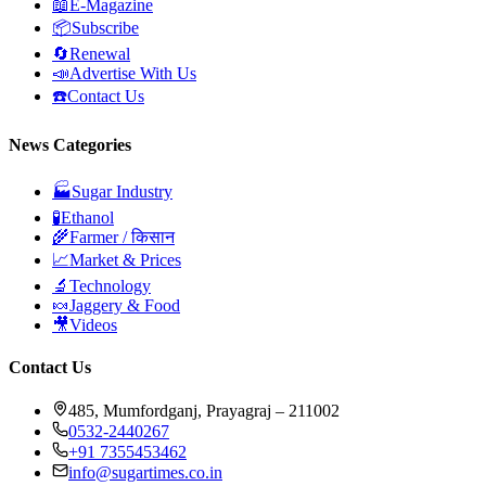
📖
E-Magazine
📦
Subscribe
🔄
Renewal
📣
Advertise With Us
☎️
Contact Us
News Categories
🏭
Sugar Industry
🧪
Ethanol
🌾
Farmer / किसान
📈
Market & Prices
🔬
Technology
🍬
Jaggery & Food
🎥
Videos
Contact Us
485, Mumfordganj, Prayagraj – 211002
0532-2440267
+91 7355453462
info@sugartimes.co.in