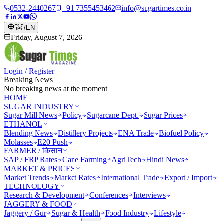
0532-2440267
+91 7355453462
info@sugartimes.co.in
हिंदी
/
EN
Friday, August 7, 2026
Login / Register
Breaking News
No breaking news at the moment
HOME
SUGAR INDUSTRY
Sugar Mill News
Policy
Sugarcane Dept.
Sugar Prices
ETHANOL
Blending News
Distillery Projects
ENA Trade
Biofuel Policy
Molasses
E20 Push
FARMER / किसान
SAP / FRP Rates
Cane Farming
AgriTech
Hindi News
MARKET & PRICES
Market Trends
Market Rates
International Trade
Export / Import
TECHNOLOGY
Research & Development
Conferences
Interviews
JAGGERY & FOOD
Jaggery / Gur
Sugar & Health
Food Industry
Lifestyle