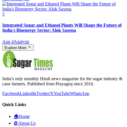
5
Integrated Sugar and Ethanol Plants Will Shape the Future of
India's Bioenergy Sector: Alok Saxena
Aug 4
Analysis
Explore More
India's only monthly Hindi news magazine for the sugar industry &
cane farmers. Published from Prayagraj since 2016.
Facebook
LinkedIn
Twitter/X
YouTube
WhatsApp
Quick Links
🏠
Home
📘
About Us