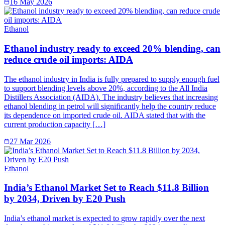
16 May 2026
Ethanol
Ethanol industry ready to exceed 20% blending, can
reduce crude oil imports: AIDA
The ethanol industry in India is fully prepared to supply enough fuel
to support blending levels above 20%, according to the All India
Distillers Association (AIDA). The industry believes that increasing
ethanol blending in petrol will significantly help the country reduce
its dependence on imported crude oil. AIDA stated that with the
current production capacity […]
27 Mar 2026
Ethanol
India’s Ethanol Market Set to Reach $11.8 Billion
by 2034, Driven by E20 Push
India’s ethanol market is expected to grow rapidly over the next