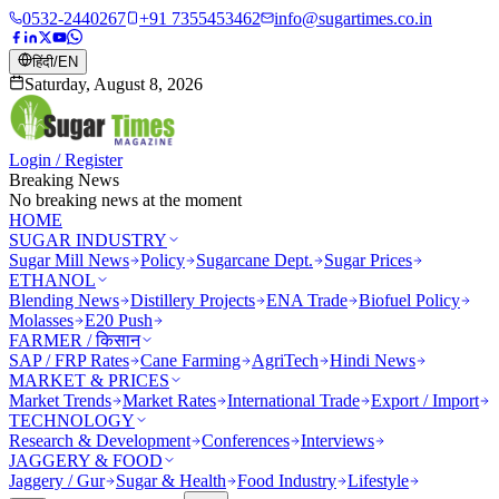
0532-2440267
+91 7355453462
info@sugartimes.co.in
हिंदी
/
EN
Saturday, August 8, 2026
Login / Register
Breaking News
No breaking news at the moment
HOME
SUGAR INDUSTRY
Sugar Mill News
Policy
Sugarcane Dept.
Sugar Prices
ETHANOL
Blending News
Distillery Projects
ENA Trade
Biofuel Policy
Molasses
E20 Push
FARMER / किसान
SAP / FRP Rates
Cane Farming
AgriTech
Hindi News
MARKET & PRICES
Market Trends
Market Rates
International Trade
Export / Import
TECHNOLOGY
Research & Development
Conferences
Interviews
JAGGERY & FOOD
Jaggery / Gur
Sugar & Health
Food Industry
Lifestyle