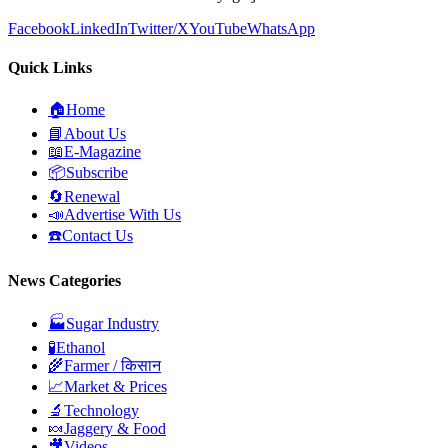
Facebook
LinkedIn
Twitter/X
YouTube
WhatsApp
Quick Links
🏠
Home
📘
About Us
📖
E-Magazine
📦
Subscribe
🔄
Renewal
📣
Advertise With Us
☎️
Contact Us
News Categories
🏭
Sugar Industry
🧪
Ethanol
🌾
Farmer / किसान
📈
Market & Prices
🔬
Technology
🍬
Jaggery & Food
🎥
Videos