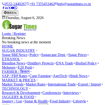
0532-2440267
+91 7355453462
info@sugartimes.co.in
हिंदी
/
EN
Thursday, August 6, 2026
Login / Register
Breaking News
No breaking news at the moment
HOME
SUGAR INDUSTRY
Sugar Mill News
Policy
Sugarcane Dept.
Sugar Prices
ETHANOL
Blending News
Distillery Projects
ENA Trade
Biofuel Policy
Molasses
E20 Push
FARMER / किसान
SAP / FRP Rates
Cane Farming
AgriTech
Hindi News
MARKET & PRICES
Market Trends
Market Rates
International Trade
Export / Import
TECHNOLOGY
Research & Development
Conferences
Interviews
JAGGERY & FOOD
Jaggery / Gur
Sugar & Health
Food Industry
Lifestyle