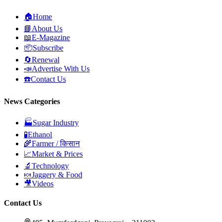
🏠
Home
📘
About Us
📖
E-Magazine
📦
Subscribe
🔄
Renewal
📣
Advertise With Us
☎️
Contact Us
News Categories
🏭
Sugar Industry
🧪
Ethanol
🌾
Farmer / किसान
📈
Market & Prices
🔬
Technology
🍬
Jaggery & Food
🎥
Videos
Contact Us