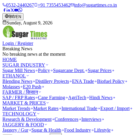
0532-2440267
+91 7355453462
info@sugartimes.co.in
हिंदी
/
EN
Sunday, August 9, 2026
Login / Register
Breaking News
No breaking news at the moment
HOME
SUGAR INDUSTRY
Sugar Mill News
Policy
Sugarcane Dept.
Sugar Prices
ETHANOL
Blending News
Distillery Projects
ENA Trade
Biofuel Policy
Molasses
E20 Push
FARMER / किसान
SAP / FRP Rates
Cane Farming
AgriTech
Hindi News
MARKET & PRICES
Market Trends
Market Rates
International Trade
Export / Import
TECHNOLOGY
Research & Development
Conferences
Interviews
JAGGERY & FOOD
Jaggery / Gur
Sugar & Health
Food Industry
Lifestyle