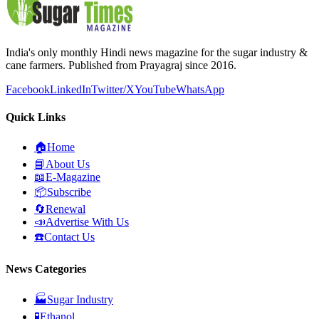
India's only monthly Hindi news magazine for the sugar industry &
cane farmers. Published from Prayagraj since 2016.
Facebook
LinkedIn
Twitter/X
YouTube
WhatsApp
Quick Links
🏠
Home
📘
About Us
📖
E-Magazine
📦
Subscribe
🔄
Renewal
📣
Advertise With Us
☎️
Contact Us
News Categories
🏭
Sugar Industry
🧪
Ethanol