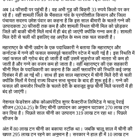
अब 14 फीसदी पर पहुंची है। वह अभी गुड़ की बिक्री 33 रुपये किलो पर कर
रहे हैं। वहीं शामली जिले के भैंसवाल गांव के प्रगतिशील किसान और जिला
पंचायत सदस्य उमेश पंवार का कहना है कि इस साल बीमारी के चलते गन्ने की
उत्पादकता 20 फीसदी तक कम है और शामली स्थित चीनी मिल को छोड़कर
जिले की बाकी चीनी मिलें मार्च में ही बंद हो जाएंगी क्योंकि गन्ना कम है। शामली
मिल देरी से चली थी इसलिए वह अप्रैल के मध्य तक चल सकती है।
महाराष्ट्र के चीनी उद्योग के एक पदाधिकारी ने बताया कि महाराष्ट्र और
कर्नाटक में गन्ने की फसल समयपूर्व फ्लावरिंग स्टेज में चली गई है। इस स्थिति में
जहां फसल की ग्रोथ बंद हो जाती है वहीं उसमें सुक्रोज की मात्रा भी कम हो
जाती है और गन्ने का वजन कम हो जाता है। वहीं महाराष्ट्र की एक सहकारी
चीनी मिल के पदाधिकारी का कहना है कि अर्ली फ्लावरिंग की स्थिति कई जगह
दिसंबर में ही आ गई थी। साथ ही इस साल महाराष्ट्र में चीनी मिलें देरी से चली
क्योंकि मिलों में पेराई राज्य विधान सभा चुनाव के बाद ही शुरू हुई है। गन्ने की
फसल की कमजोर स्थिति के चलते देरी के बावजूद कुछ चीनी मिलें फरवरी में ही
बंद हो जाएंगी।
नेशनल फेडरेशन ऑफ कोआपरेटिव शुगर फैक्टरीज लिमिटेड ने चालू पेराई
सीजन (2024-25) के लिए चीनी उत्पादन का अनुमान घटाकर 270 लाख टन
कर दिया है। पिछले साल चीनी का उत्पादन 319 लाख टन रहा था। पिछले
सीजन के
अंत में 80 लाख टन चीनी का बकाया स्टॉक था। जबकि चालू साल में चीनी की
खपत 295 लाख टन रहने का अनुमान है। सरकार ने हाल ही में 10 लाख टन