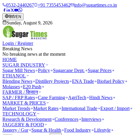
0532-2440267
+91 7355453462
info@sugartimes.co.in
हिंदी
/
EN
Sunday, August 9, 2026
Login / Register
Breaking News
No breaking news at the moment
HOME
SUGAR INDUSTRY
Sugar Mill News
Policy
Sugarcane Dept.
Sugar Prices
ETHANOL
Blending News
Distillery Projects
ENA Trade
Biofuel Policy
Molasses
E20 Push
FARMER / किसान
SAP / FRP Rates
Cane Farming
AgriTech
Hindi News
MARKET & PRICES
Market Trends
Market Rates
International Trade
Export / Import
TECHNOLOGY
Research & Development
Conferences
Interviews
JAGGERY & FOOD
Jaggery / Gur
Sugar & Health
Food Industry
Lifestyle