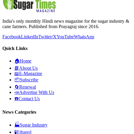
India's only monthly Hindi news magazine for the sugar industry &
cane farmers. Published from Prayagraj since 2016.
Facebook
LinkedIn
Twitter/X
YouTube
WhatsApp
Quick Links
🏠
Home
📘
About Us
📖
E-Magazine
📦
Subscribe
🔄
Renewal
📣
Advertise With Us
☎️
Contact Us
News Categories
🏭
Sugar Industry
🧪
Ethanol