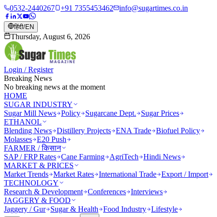
0532-2440267
+91 7355453462
info@sugartimes.co.in
हिंदी
/
EN
Thursday, August 6, 2026
Login / Register
Breaking News
No breaking news at the moment
HOME
SUGAR INDUSTRY
Sugar Mill News
Policy
Sugarcane Dept.
Sugar Prices
ETHANOL
Blending News
Distillery Projects
ENA Trade
Biofuel Policy
Molasses
E20 Push
FARMER / किसान
SAP / FRP Rates
Cane Farming
AgriTech
Hindi News
MARKET & PRICES
Market Trends
Market Rates
International Trade
Export / Import
TECHNOLOGY
Research & Development
Conferences
Interviews
JAGGERY & FOOD
Jaggery / Gur
Sugar & Health
Food Industry
Lifestyle