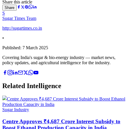
Share this article
Share
S
Sugar Times Team
http://sugartimes.co.in
•
Published:
7 March 2025
Covering India's sugar & bio-energy industry — market news,
policy updates, and agricultural intelligence for the industry.
Related Intelligence
Sugar Industry
Centre Approves ₹4,687 Crore Interest Subsidy to
Boost Ethanol Production Capacity in India