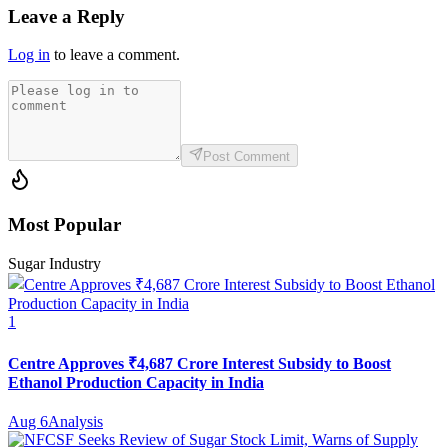
Leave a Reply
Log in
to leave a comment.
Post Comment
Most Popular
Sugar Industry
1
Centre Approves ₹4,687 Crore Interest Subsidy to Boost
Ethanol Production Capacity in India
Aug 6
Analysis