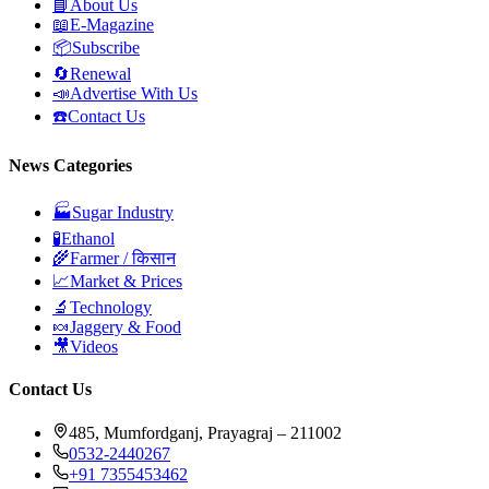
📘
About Us
📖
E-Magazine
📦
Subscribe
🔄
Renewal
📣
Advertise With Us
☎️
Contact Us
News Categories
🏭
Sugar Industry
🧪
Ethanol
🌾
Farmer / किसान
📈
Market & Prices
🔬
Technology
🍬
Jaggery & Food
🎥
Videos
Contact Us
485, Mumfordganj, Prayagraj – 211002
0532-2440267
+91 7355453462