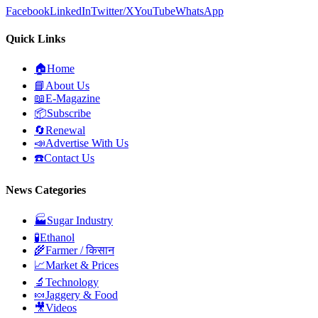
Facebook
LinkedIn
Twitter/X
YouTube
WhatsApp
Quick Links
🏠
Home
📘
About Us
📖
E-Magazine
📦
Subscribe
🔄
Renewal
📣
Advertise With Us
☎️
Contact Us
News Categories
🏭
Sugar Industry
🧪
Ethanol
🌾
Farmer / किसान
📈
Market & Prices
🔬
Technology
🍬
Jaggery & Food
🎥
Videos