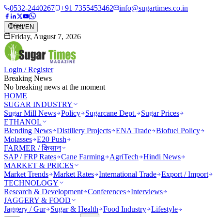
0532-2440267
+91 7355453462
info@sugartimes.co.in
हिंदी
/
EN
Friday, August 7, 2026
Login / Register
Breaking News
No breaking news at the moment
HOME
SUGAR INDUSTRY
Sugar Mill News
Policy
Sugarcane Dept.
Sugar Prices
ETHANOL
Blending News
Distillery Projects
ENA Trade
Biofuel Policy
Molasses
E20 Push
FARMER / किसान
SAP / FRP Rates
Cane Farming
AgriTech
Hindi News
MARKET & PRICES
Market Trends
Market Rates
International Trade
Export / Import
TECHNOLOGY
Research & Development
Conferences
Interviews
JAGGERY & FOOD
Jaggery / Gur
Sugar & Health
Food Industry
Lifestyle