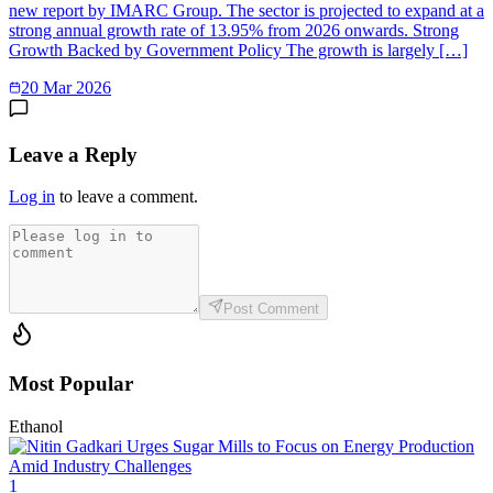
new report by IMARC Group. The sector is projected to expand at a
strong annual growth rate of 13.95% from 2026 onwards. Strong
Growth Backed by Government Policy The growth is largely […]
20 Mar 2026
Leave a Reply
Log in
to leave a comment.
Post Comment
Most Popular
Ethanol
1