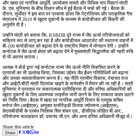
और खाद्य एवं नागरिक आपूर्ति, उपभोक्ता मामले और विधिक माप विज्ञान मंत्री
के. एच. मुनियप्पा के बीच विधान सौध में हुई बैठक में चर्चा की गई। बैठक के
दौरान, सुधींद्र ने इस बात पर प्रकाश डाला कि पेट्रोलियम और प्राकृतिक गैस
मंत्रालय ने 2019 से खुदरा दुकानों के माध्यम से बायोडीजल की बिक्री की
अनुमति दी है।
उन्होंने मंत्री को बताया कि, KSBDB पूरे राज्य में जैव ऊर्जा परियोजनाओं को
सक्रिय रूप से लागू कर रहा है और बायोडीजल आउटलेट की स्थापना वाहनों में
बी-100 बायोडीजल को बढ़ावा देने के राष्ट्रीय मिशन में योगदान देगी। उन्होंने
कर्नाटक में जैव ऊर्जा क्षेत्र को बढ़ावा देने में मुख्यमंत्री सिद्धारमैया की गहरी रुचि
से भी अवगत कराया।
अध्यक्ष ने बोर्ड द्वारा नई कर्नाटक राज्य जैव ऊर्जा नीति विकसित करने के
प्रयासों का भी उल्लेख किया, जिसका उद्देश्य जैव ईंधन गतिविधियों को बढ़ाना
और उनका व्यवसायीकरण करना है। यह नीति ग्रामीण विकास, पंचायत राज
और आईटी/बीटी मंत्री प्रियांक खड़गे के मार्गदर्शन में तैयार की जा रही है। मंत्री
मुनियप्पा ने प्रस्ताव पर सकारात्मक प्रतिक्रिया दी और वरिष्ठ अधिकारियों को
खुदरा दुकानों के लिए आवश्यक लाइसेंस जारी करने के लिए तत्काल कदम उठाने
का निर्देश दिया।बैठक में खाद्य एवं नागरिक आपूर्ति विभाग के प्रमुख सचिव
मनोज जैन (आईएएस), आयुक्त वासीरेड्डी विजया ज्योत्सना (आईएएस),
केएसबीडीबी के प्रबंध निदेशक शिव शंकर एल., डीसीएफ लोहित बी.आर.,
परियोजना सलाहकार डॉ. दयानंद जी.एन. और अन्य वरिष्ठ अधिकारी मौजूद थे।
Share this article
Share