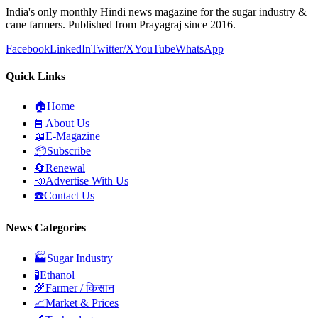
India's only monthly Hindi news magazine for the sugar industry &
cane farmers. Published from Prayagraj since 2016.
Facebook
LinkedIn
Twitter/X
YouTube
WhatsApp
Quick Links
🏠
Home
📘
About Us
📖
E-Magazine
📦
Subscribe
🔄
Renewal
📣
Advertise With Us
☎️
Contact Us
News Categories
🏭
Sugar Industry
🧪
Ethanol
🌾
Farmer / किसान
📈
Market & Prices