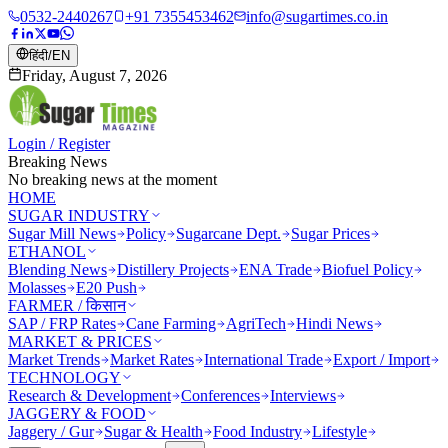
0532-2440267
+91 7355453462
info@sugartimes.co.in
हिंदी
/
EN
Friday, August 7, 2026
Login / Register
Breaking News
No breaking news at the moment
HOME
SUGAR INDUSTRY
Sugar Mill News
Policy
Sugarcane Dept.
Sugar Prices
ETHANOL
Blending News
Distillery Projects
ENA Trade
Biofuel Policy
Molasses
E20 Push
FARMER / किसान
SAP / FRP Rates
Cane Farming
AgriTech
Hindi News
MARKET & PRICES
Market Trends
Market Rates
International Trade
Export / Import
TECHNOLOGY
Research & Development
Conferences
Interviews
JAGGERY & FOOD
Jaggery / Gur
Sugar & Health
Food Industry
Lifestyle