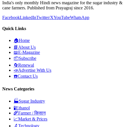
India's only monthly Hindi news magazine for the sugar industry &
cane farmers. Published from Prayagraj since 2016.
Facebook
LinkedIn
Twitter/X
YouTube
WhatsApp
Quick Links
🏠
Home
📘
About Us
📖
E-Magazine
📦
Subscribe
🔄
Renewal
📣
Advertise With Us
☎️
Contact Us
News Categories
🏭
Sugar Industry
🧪
Ethanol
🌾
Farmer / किसान
📈
Market & Prices
🔬
Technology