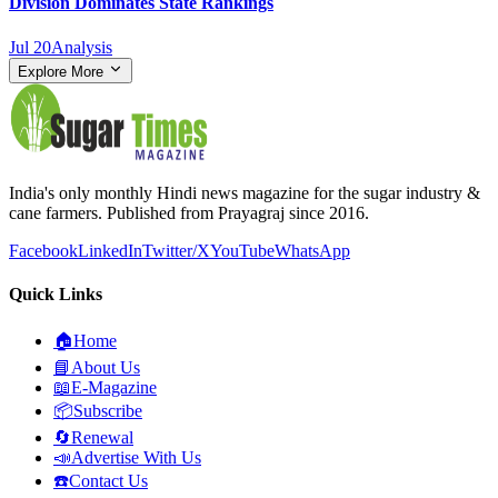
Division Dominates State Rankings
Jul 20
Analysis
Explore More
India's only monthly Hindi news magazine for the sugar industry &
cane farmers. Published from Prayagraj since 2016.
Facebook
LinkedIn
Twitter/X
YouTube
WhatsApp
Quick Links
🏠
Home
📘
About Us
📖
E-Magazine
📦
Subscribe
🔄
Renewal
📣
Advertise With Us
☎️
Contact Us