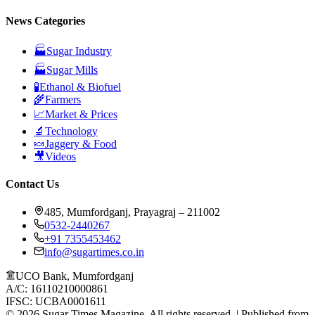
News Categories
🏭
Sugar Industry
🏭
Sugar Mills
🧪
Ethanol & Biofuel
🌾
Farmers
📈
Market & Prices
🔬
Technology
🍬
Jaggery & Food
🎥
Videos
Contact Us
485, Mumfordganj, Prayagraj – 211002
0532-2440267
+91 7355453462
info@sugartimes.co.in
UCO Bank, Mumfordganj
A/C: 16110210000861
IFSC: UCBA0001611
©
2026
Sugar Times Magazine. All rights reserved. | Published from