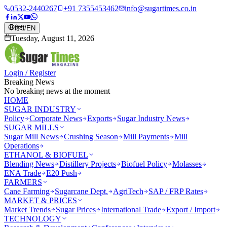
0532-2440267
+91 7355453462
info@sugartimes.co.in
हिंदी
/
EN
Tuesday, August 11, 2026
Login / Register
Breaking News
No breaking news at the moment
HOME
SUGAR INDUSTRY
Policy
Corporate News
Exports
Sugar Industry News
SUGAR MILLS
Sugar Mill News
Crushing Season
Mill Payments
Mill
Operations
ETHANOL & BIOFUEL
Blending News
Distillery Projects
Biofuel Policy
Molasses
ENA Trade
E20 Push
FARMERS
Cane Farming
Sugarcane Dept.
AgriTech
SAP / FRP Rates
MARKET & PRICES
Market Trends
Sugar Prices
International Trade
Export / Import
TECHNOLOGY