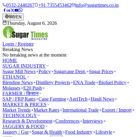
0532-2440267
+91 7355453462
info@sugartimes.co.in
हिंदी
/
EN
Thursday, August 6, 2026
Login / Register
Breaking News
No breaking news at the moment
HOME
SUGAR INDUSTRY
Sugar Mill News
Policy
Sugarcane Dept.
Sugar Prices
ETHANOL
Blending News
Distillery Projects
ENA Trade
Biofuel Policy
Molasses
E20 Push
FARMER / किसान
SAP / FRP Rates
Cane Farming
AgriTech
Hindi News
MARKET & PRICES
Market Trends
Market Rates
International Trade
Export / Import
TECHNOLOGY
Research & Development
Conferences
Interviews
JAGGERY & FOOD
Jaggery / Gur
Sugar & Health
Food Industry
Lifestyle