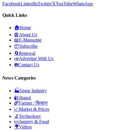
Facebook
LinkedIn
Twitter/X
YouTube
WhatsApp
Quick Links
🏠
Home
📘
About Us
📖
E-Magazine
📦
Subscribe
🔄
Renewal
📣
Advertise With Us
☎️
Contact Us
News Categories
🏭
Sugar Industry
🧪
Ethanol
🌾
Farmer / किसान
📈
Market & Prices
🔬
Technology
🍬
Jaggery & Food
🎥
Videos