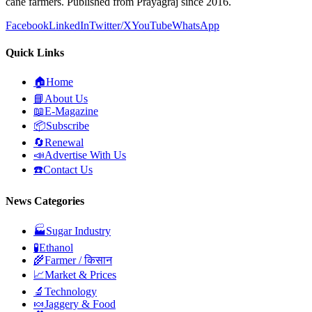
cane farmers. Published from Prayagraj since 2016.
Facebook
LinkedIn
Twitter/X
YouTube
WhatsApp
Quick Links
🏠
Home
📘
About Us
📖
E-Magazine
📦
Subscribe
🔄
Renewal
📣
Advertise With Us
☎️
Contact Us
News Categories
🏭
Sugar Industry
🧪
Ethanol
🌾
Farmer / किसान
📈
Market & Prices
🔬
Technology
🍬
Jaggery & Food