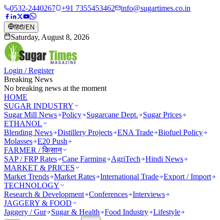
0532-2440267
+91 7355453462
info@sugartimes.co.in
हिंदी
/
EN
Saturday, August 8, 2026
Login / Register
Breaking News
No breaking news at the moment
HOME
SUGAR INDUSTRY
Sugar Mill News
Policy
Sugarcane Dept.
Sugar Prices
ETHANOL
Blending News
Distillery Projects
ENA Trade
Biofuel Policy
Molasses
E20 Push
FARMER / किसान
SAP / FRP Rates
Cane Farming
AgriTech
Hindi News
MARKET & PRICES
Market Trends
Market Rates
International Trade
Export / Import
TECHNOLOGY
Research & Development
Conferences
Interviews
JAGGERY & FOOD
Jaggery / Gur
Sugar & Health
Food Industry
Lifestyle