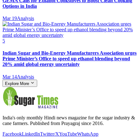
GEMA Calls for Ethanol Cookstoves to Boost Clean Cooking
Options in India
Mar 19
Analysis
5
Indian Sugar and Bio‑Energy Manufacturers Association urges
Prime Minister’s Office to speed up ethanol blending beyond
20% amid global energy uncertainty
Mar 14
Analysis
Explore More
India's only monthly Hindi news magazine for the sugar industry &
cane farmers. Published from Prayagraj since 2016.
Facebook
LinkedIn
Twitter/X
YouTube
WhatsApp