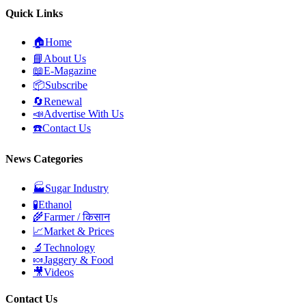
Quick Links
🏠
Home
📘
About Us
📖
E-Magazine
📦
Subscribe
🔄
Renewal
📣
Advertise With Us
☎️
Contact Us
News Categories
🏭
Sugar Industry
🧪
Ethanol
🌾
Farmer / किसान
📈
Market & Prices
🔬
Technology
🍬
Jaggery & Food
🎥
Videos
Contact Us