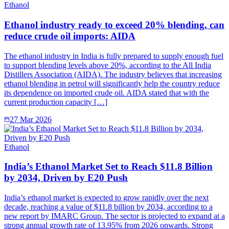
Ethanol
Ethanol industry ready to exceed 20% blending, can
reduce crude oil imports: AIDA
The ethanol industry in India is fully prepared to supply enough fuel
to support blending levels above 20%, according to the All India
Distillers Association (AIDA). The industry believes that increasing
ethanol blending in petrol will significantly help the country reduce
its dependence on imported crude oil. AIDA stated that with the
current production capacity […]
27 Mar 2026
Ethanol
India’s Ethanol Market Set to Reach $11.8 Billion
by 2034, Driven by E20 Push
India’s ethanol market is expected to grow rapidly over the next
decade, reaching a value of $11.8 billion by 2034, according to a
new report by IMARC Group. The sector is projected to expand at a
strong annual growth rate of 13.95% from 2026 onwards. Strong