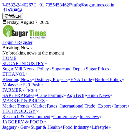
0532-2440267
+91 7355453462
info@sugartimes.co.in
हिंदी
/
EN
Friday, August 7, 2026
Login / Register
Breaking News
No breaking news at the moment
HOME
SUGAR INDUSTRY
Sugar Mill News
Policy
Sugarcane Dept.
Sugar Prices
ETHANOL
Blending News
Distillery Projects
ENA Trade
Biofuel Policy
Molasses
E20 Push
FARMER / किसान
SAP / FRP Rates
Cane Farming
AgriTech
Hindi News
MARKET & PRICES
Market Trends
Market Rates
International Trade
Export / Import
TECHNOLOGY
Research & Development
Conferences
Interviews
JAGGERY & FOOD
Jaggery / Gur
Sugar & Health
Food Industry
Lifestyle