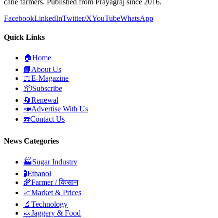
cane farmers. Published from Prayagraj since 2016.
Facebook
LinkedIn
Twitter/X
YouTube
WhatsApp
Quick Links
🏠
Home
📘
About Us
📖
E-Magazine
📦
Subscribe
🔄
Renewal
📣
Advertise With Us
☎️
Contact Us
News Categories
🏭
Sugar Industry
🧪
Ethanol
🌾
Farmer / किसान
📈
Market & Prices
🔬
Technology
🍬
Jaggery & Food