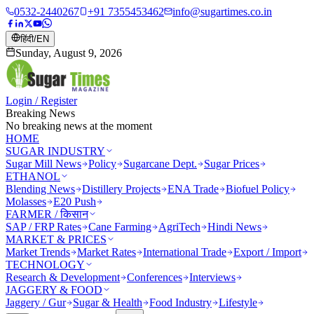
0532-2440267
+91 7355453462
info@sugartimes.co.in
हिंदी
/
EN
Sunday, August 9, 2026
Login / Register
Breaking News
No breaking news at the moment
HOME
SUGAR INDUSTRY
Sugar Mill News
Policy
Sugarcane Dept.
Sugar Prices
ETHANOL
Blending News
Distillery Projects
ENA Trade
Biofuel Policy
Molasses
E20 Push
FARMER / किसान
SAP / FRP Rates
Cane Farming
AgriTech
Hindi News
MARKET & PRICES
Market Trends
Market Rates
International Trade
Export / Import
TECHNOLOGY
Research & Development
Conferences
Interviews
JAGGERY & FOOD
Jaggery / Gur
Sugar & Health
Food Industry
Lifestyle