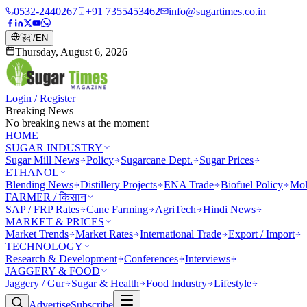
0532-2440267
+91 7355453462
info@sugartimes.co.in
हिंदी
/
EN
Thursday, August 6, 2026
Login / Register
Breaking News
No breaking news at the moment
HOME
SUGAR INDUSTRY
Sugar Mill News
Policy
Sugarcane Dept.
Sugar Prices
ETHANOL
Blending News
Distillery Projects
ENA Trade
Biofuel Policy
Mol
FARMER / किसान
SAP / FRP Rates
Cane Farming
AgriTech
Hindi News
MARKET & PRICES
Market Trends
Market Rates
International Trade
Export / Import
TECHNOLOGY
Research & Development
Conferences
Interviews
JAGGERY & FOOD
Jaggery / Gur
Sugar & Health
Food Industry
Lifestyle
Advertise
Subscribe