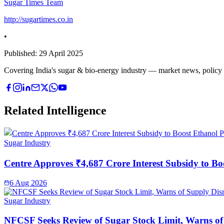
Sugar Times Team
http://sugartimes.co.in
•
Published:
29 April 2025
Covering India's sugar & bio-energy industry — market news, policy upd
Related Intelligence
Sugar Industry
Centre Approves ₹4,687 Crore Interest Subsidy to Bo
6 Aug 2026
Sugar Industry
NFCSF Seeks Review of Sugar Stock Limit, Warns of