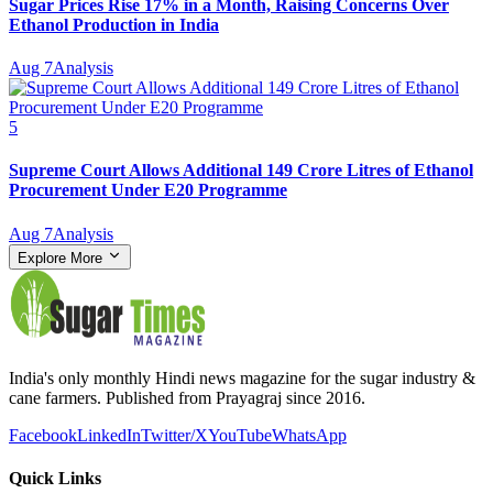
Sugar Prices Rise 17% in a Month, Raising Concerns Over
Ethanol Production in India
Aug 7
Analysis
5
Supreme Court Allows Additional 149 Crore Litres of Ethanol
Procurement Under E20 Programme
Aug 7
Analysis
Explore More
India's only monthly Hindi news magazine for the sugar industry &
cane farmers. Published from Prayagraj since 2016.
Facebook
LinkedIn
Twitter/X
YouTube
WhatsApp
Quick Links