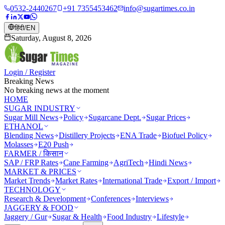
0532-2440267
+91 7355453462
info@sugartimes.co.in
हिंदी
/
EN
Saturday, August 8, 2026
Login / Register
Breaking News
No breaking news at the moment
HOME
SUGAR INDUSTRY
Sugar Mill News
Policy
Sugarcane Dept.
Sugar Prices
ETHANOL
Blending News
Distillery Projects
ENA Trade
Biofuel Policy
Molasses
E20 Push
FARMER / किसान
SAP / FRP Rates
Cane Farming
AgriTech
Hindi News
MARKET & PRICES
Market Trends
Market Rates
International Trade
Export / Import
TECHNOLOGY
Research & Development
Conferences
Interviews
JAGGERY & FOOD
Jaggery / Gur
Sugar & Health
Food Industry
Lifestyle