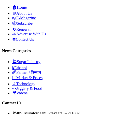
🏠
Home
📘
About Us
📖
E-Magazine
📦
Subscribe
🔄
Renewal
📣
Advertise With Us
☎️
Contact Us
News Categories
🏭
Sugar Industry
🧪
Ethanol
🌾
Farmer / किसान
📈
Market & Prices
🔬
Technology
🍬
Jaggery & Food
🎥
Videos
Contact Us
485, Mumfordganj, Prayagraj – 211002