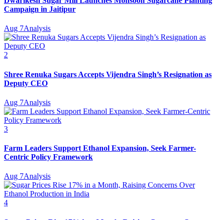
Dwarikesh Sugar Mill Launches Monsoon Sugarcane Planting
Campaign in Jaitipur
Aug 7
Analysis
2
Shree Renuka Sugars Accepts Vijendra Singh’s Resignation as
Deputy CEO
Aug 7
Analysis
3
Farm Leaders Support Ethanol Expansion, Seek Farmer-
Centric Policy Framework
Aug 7
Analysis
4