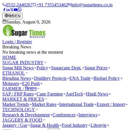
0532-2440267
+91 7355453462
info@sugartimes.co.in
हिंदी
/
EN
Sunday, August 9, 2026
Login / Register
Breaking News
No breaking news at the moment
HOME
SUGAR INDUSTRY
Sugar Mill News
Policy
Sugarcane Dept.
Sugar Prices
ETHANOL
Blending News
Distillery Projects
ENA Trade
Biofuel Policy
Molasses
E20 Push
FARMER / किसान
SAP / FRP Rates
Cane Farming
AgriTech
Hindi News
MARKET & PRICES
Market Trends
Market Rates
International Trade
Export / Import
TECHNOLOGY
Research & Development
Conferences
Interviews
JAGGERY & FOOD
Jaggery / Gur
Sugar & Health
Food Industry
Lifestyle