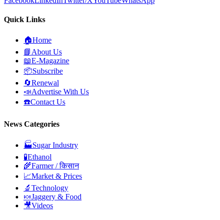
Facebook
LinkedIn
Twitter/X
YouTube
WhatsApp
Quick Links
🏠
Home
📘
About Us
📖
E-Magazine
📦
Subscribe
🔄
Renewal
📣
Advertise With Us
☎️
Contact Us
News Categories
🏭
Sugar Industry
🧪
Ethanol
🌾
Farmer / किसान
📈
Market & Prices
🔬
Technology
🍬
Jaggery & Food
🎥
Videos