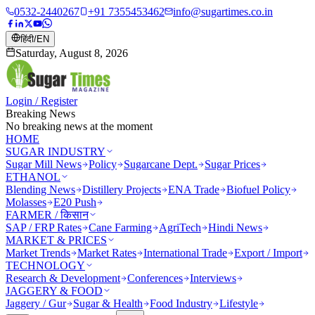
0532-2440267
+91 7355453462
info@sugartimes.co.in
हिंदी
/
EN
Saturday, August 8, 2026
Login / Register
Breaking News
No breaking news at the moment
HOME
SUGAR INDUSTRY
Sugar Mill News
Policy
Sugarcane Dept.
Sugar Prices
ETHANOL
Blending News
Distillery Projects
ENA Trade
Biofuel Policy
Molasses
E20 Push
FARMER / किसान
SAP / FRP Rates
Cane Farming
AgriTech
Hindi News
MARKET & PRICES
Market Trends
Market Rates
International Trade
Export / Import
TECHNOLOGY
Research & Development
Conferences
Interviews
JAGGERY & FOOD
Jaggery / Gur
Sugar & Health
Food Industry
Lifestyle