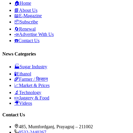
🏠
Home
📘
About Us
📖
E-Magazine
📦
Subscribe
🔄
Renewal
📣
Advertise With Us
☎️
Contact Us
News Categories
🏭
Sugar Industry
🧪
Ethanol
🌾
Farmer / किसान
📈
Market & Prices
🔬
Technology
🍬
Jaggery & Food
🎥
Videos
Contact Us
485, Mumfordganj, Prayagraj – 211002
0532-2440267