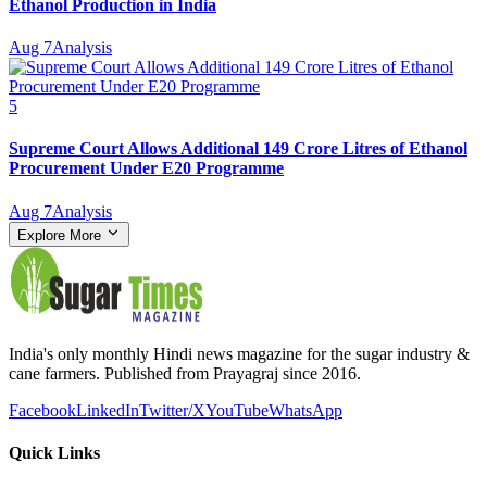
Ethanol Production in India
Aug 7
Analysis
5
Supreme Court Allows Additional 149 Crore Litres of Ethanol
Procurement Under E20 Programme
Aug 7
Analysis
Explore More
India's only monthly Hindi news magazine for the sugar industry &
cane farmers. Published from Prayagraj since 2016.
Facebook
LinkedIn
Twitter/X
YouTube
WhatsApp
Quick Links