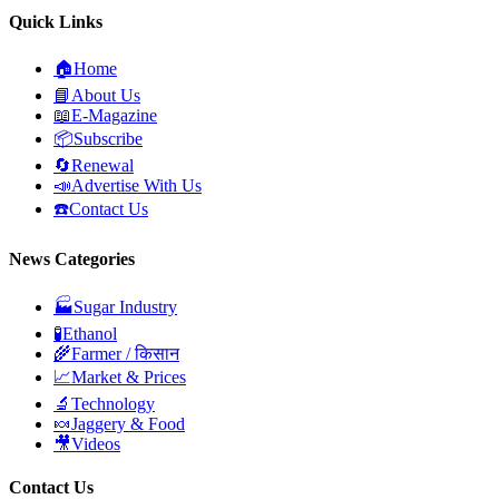
Quick Links
🏠
Home
📘
About Us
📖
E-Magazine
📦
Subscribe
🔄
Renewal
📣
Advertise With Us
☎️
Contact Us
News Categories
🏭
Sugar Industry
🧪
Ethanol
🌾
Farmer / किसान
📈
Market & Prices
🔬
Technology
🍬
Jaggery & Food
🎥
Videos
Contact Us