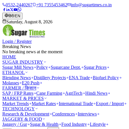
0532-2440267
+91 7355453462
info@sugartimes.co.in
हिंदी
/
EN
Saturday, August 8, 2026
Login / Register
Breaking News
No breaking news at the moment
HOME
SUGAR INDUSTRY
Sugar Mill News
Policy
Sugarcane Dept.
Sugar Prices
ETHANOL
Blending News
Distillery Projects
ENA Trade
Biofuel Policy
Molasses
E20 Push
FARMER / किसान
SAP / FRP Rates
Cane Farming
AgriTech
Hindi News
MARKET & PRICES
Market Trends
Market Rates
International Trade
Export / Import
TECHNOLOGY
Research & Development
Conferences
Interviews
JAGGERY & FOOD
Jaggery / Gur
Sugar & Health
Food Industry
Lifestyle