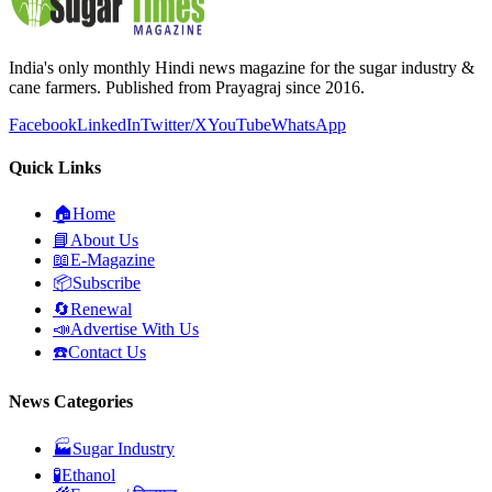
India's only monthly Hindi news magazine for the sugar industry &
cane farmers. Published from Prayagraj since 2016.
Facebook
LinkedIn
Twitter/X
YouTube
WhatsApp
Quick Links
🏠
Home
📘
About Us
📖
E-Magazine
📦
Subscribe
🔄
Renewal
📣
Advertise With Us
☎️
Contact Us
News Categories
🏭
Sugar Industry
🧪
Ethanol