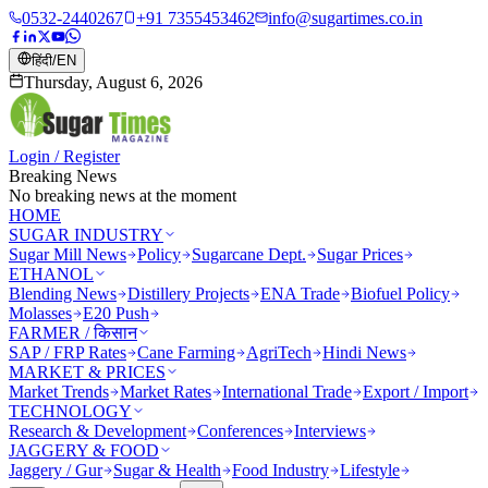
0532-2440267
+91 7355453462
info@sugartimes.co.in
हिंदी
/
EN
Thursday, August 6, 2026
Login / Register
Breaking News
No breaking news at the moment
HOME
SUGAR INDUSTRY
Sugar Mill News
Policy
Sugarcane Dept.
Sugar Prices
ETHANOL
Blending News
Distillery Projects
ENA Trade
Biofuel Policy
Molasses
E20 Push
FARMER / किसान
SAP / FRP Rates
Cane Farming
AgriTech
Hindi News
MARKET & PRICES
Market Trends
Market Rates
International Trade
Export / Import
TECHNOLOGY
Research & Development
Conferences
Interviews
JAGGERY & FOOD
Jaggery / Gur
Sugar & Health
Food Industry
Lifestyle