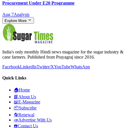
Procurement Under E20 Programme
Aug 7
Analysis
Explore More
India's only monthly Hindi news magazine for the sugar industry &
cane farmers. Published from Prayagraj since 2016.
Facebook
LinkedIn
Twitter/X
YouTube
WhatsApp
Quick Links
🏠
Home
📘
About Us
📖
E-Magazine
📦
Subscribe
🔄
Renewal
📣
Advertise With Us
☎️
Contact Us