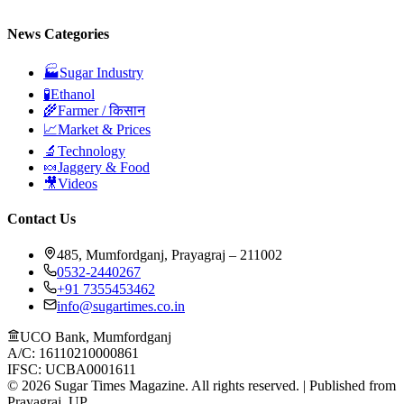
News Categories
🏭
Sugar Industry
🧪
Ethanol
🌾
Farmer / किसान
📈
Market & Prices
🔬
Technology
🍬
Jaggery & Food
🎥
Videos
Contact Us
485, Mumfordganj, Prayagraj – 211002
0532-2440267
+91 7355453462
info@sugartimes.co.in
UCO Bank, Mumfordganj
A/C: 16110210000861
IFSC: UCBA0001611
©
2026
Sugar Times Magazine. All rights reserved. | Published from
Prayagraj, UP