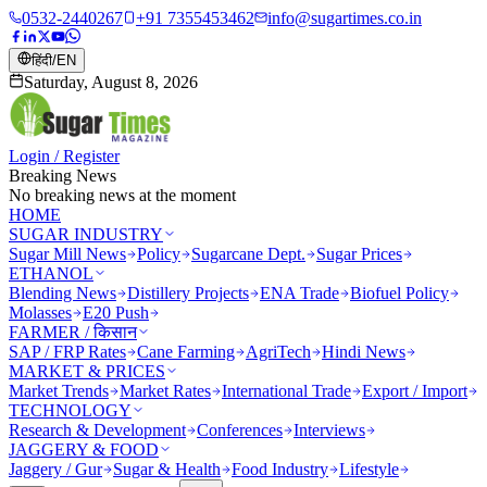
0532-2440267
+91 7355453462
info@sugartimes.co.in
हिंदी
/
EN
Saturday, August 8, 2026
Login / Register
Breaking News
No breaking news at the moment
HOME
SUGAR INDUSTRY
Sugar Mill News
Policy
Sugarcane Dept.
Sugar Prices
ETHANOL
Blending News
Distillery Projects
ENA Trade
Biofuel Policy
Molasses
E20 Push
FARMER / किसान
SAP / FRP Rates
Cane Farming
AgriTech
Hindi News
MARKET & PRICES
Market Trends
Market Rates
International Trade
Export / Import
TECHNOLOGY
Research & Development
Conferences
Interviews
JAGGERY & FOOD
Jaggery / Gur
Sugar & Health
Food Industry
Lifestyle