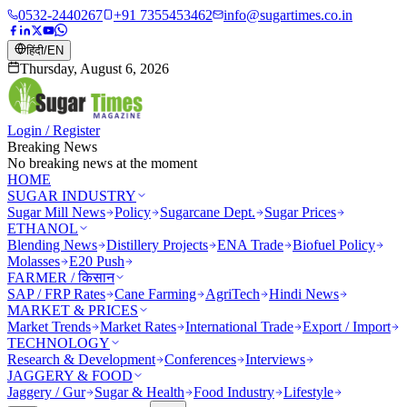
0532-2440267
+91 7355453462
info@sugartimes.co.in
हिंदी
/
EN
Thursday, August 6, 2026
Login / Register
Breaking News
No breaking news at the moment
HOME
SUGAR INDUSTRY
Sugar Mill News
Policy
Sugarcane Dept.
Sugar Prices
ETHANOL
Blending News
Distillery Projects
ENA Trade
Biofuel Policy
Molasses
E20 Push
FARMER / किसान
SAP / FRP Rates
Cane Farming
AgriTech
Hindi News
MARKET & PRICES
Market Trends
Market Rates
International Trade
Export / Import
TECHNOLOGY
Research & Development
Conferences
Interviews
JAGGERY & FOOD
Jaggery / Gur
Sugar & Health
Food Industry
Lifestyle