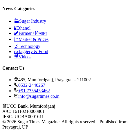
News Categories
🏭
Sugar Industry
🧪
Ethanol
🌾
Farmer / किसान
📈
Market & Prices
🔬
Technology
🍬
Jaggery & Food
🎥
Videos
Contact Us
485, Mumfordganj, Prayagraj – 211002
0532-2440267
+91 7355453462
info@sugartimes.co.in
UCO Bank, Mumfordganj
A/C: 16110210000861
IFSC: UCBA0001611
©
2026
Sugar Times Magazine. All rights reserved. | Published from
Prayagraj, UP