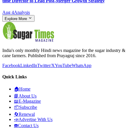
time Director to Lead Post-Merger Growth Strategy
Aug 4
Analysis
Explore More
India's only monthly Hindi news magazine for the sugar industry &
cane farmers. Published from Prayagraj since 2016.
Facebook
LinkedIn
Twitter/X
YouTube
WhatsApp
Quick Links
🏠
Home
📘
About Us
📖
E-Magazine
📦
Subscribe
🔄
Renewal
📣
Advertise With Us
☎️
Contact Us